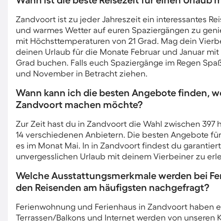
Wann ist die beste Reisezeit für einen Urlaub
Zandvoort ist zu jeder Jahreszeit ein interessantes 
und warmes Wetter auf euren Spaziergängen zu genie
mit Höchsttemperaturen von 21 Grad. Mag dein Vierbei
deinen Urlaub für die Monate Februar und Januar mit
Grad buchen. Falls euch Spaziergänge im Regen Spa
und November in Betracht ziehen.
Wann kann ich die besten Angebote finden, w
Zandvoort machen möchte?
Zur Zeit hast du in Zandvoort die Wahl zwischen 397 
14 verschiedenen Anbietern. Die besten Angebote für
es im Monat Mai. In in Zandvoort findest du garantiert
unvergesslichen Urlaub mit deinem Vierbeiner zu erl
Welche Ausstattungsmerkmale werden bei Fer
den Reisenden am häufigsten nachgefragt?
Ferienwohnung und Ferienhaus in Zandvoort haben euc
Terrassen/Balkons und Internet werden von unseren 