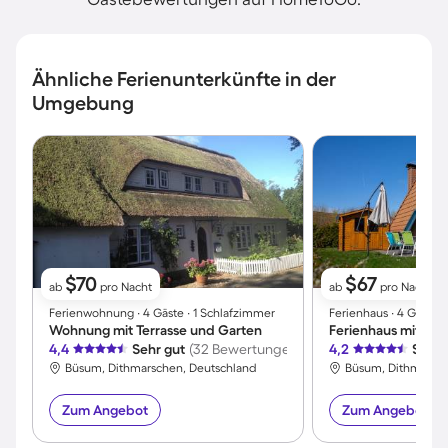
Ähnliche Ferienunterkünfte in der
Umgebung
$70
$67
ab
pro Nacht
ab
pro Nacht
Ferienwohnung ∙ 4 Gäste ∙ 1 Schlafzimmer
Ferienhaus ∙ 4 Gäste 
Wohnung mit Terrasse und Garten
4,4
Sehr gut
(32 Bewertungen)
4,2
Sehr 
Büsum, Dithmarschen, Deutschland
Büsum, Dithmarsch
Zum Angebot
Zum Angebot