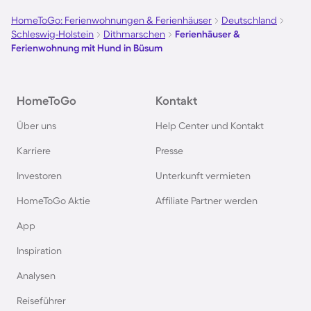
Borkum
HomeToGo: Ferienwohnungen & Ferienhäuser
Deutschland
Schleswig-Holstein
Dithmarschen
Ferienhäuser &
Ferienhäuser & Ferienwohnung mit Hund auf
Ferienwohnung mit Hund in Büsum
Norderney
Ferienhäuser & Ferienwohnung mit Hund am
HomeToGo
Kontakt
Bodensee
Über uns
Help Center und Kontakt
Karriere
Presse
Ferienhäuser & Ferienwohnung mit Hund auf
Rügen
Investoren
Unterkunft vermieten
HomeToGo Aktie
Affiliate Partner werden
Ferienhäuser & Ferienwohnung mit Hund am
App
Gardasee
Inspiration
Ferienhäuser & Ferienwohnung mit Hund an der
Analysen
Nordsee
Reiseführer