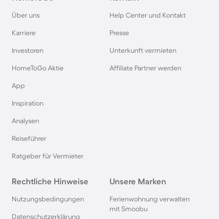
Ferienhäuser & Ferienwohnung mit Hund am
Über uns
Help Center und Kontakt
Bodensee
Karriere
Presse
Ferienhäuser & Ferienwohnung mit Hund auf
Investoren
Unterkunft vermieten
Rügen
HomeToGo Aktie
Affiliate Partner werden
Ferienhäuser & Ferienwohnung mit Hund am
App
Gardasee
Inspiration
Analysen
Ferienhäuser & Ferienwohnung mit Hund an der
Nordsee
Reiseführer
Ratgeber für Vermieter
Ferienhäuser & Ferienwohnung mit Hund in
Kroatien
Rechtliche Hinweise
Unsere Marken
Nutzungsbedingungen
Ferienwohnung verwalten
Ferienhäuser & Ferienwohnung mit Hund im
mit Smoobu
Allgäu
Datenschutzerklärung