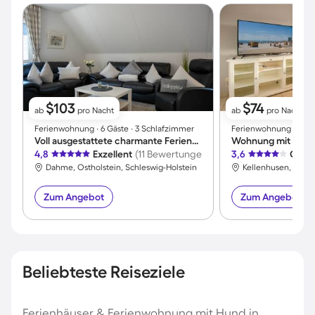
$103
$74
ab
pro Nacht
ab
pro Nacht
Ferienwohnung ∙ 6 Gäste ∙ 3 Schlafzimmer
Ferienwohnung ∙ 4 Gäs
Voll ausgestattete charmante Ferienwohnung mit Garten | Meerblick | Neben dem Strand
4,8
Exzellent
(11 Bewertungen)
3,6
Gut
(
Dahme, Ostholstein, Schleswig-Holstein
Zum Angebot
Zum Angebot
Beliebteste Reiseziele
Ferienhäuser & Ferienwohnung mit Hund in