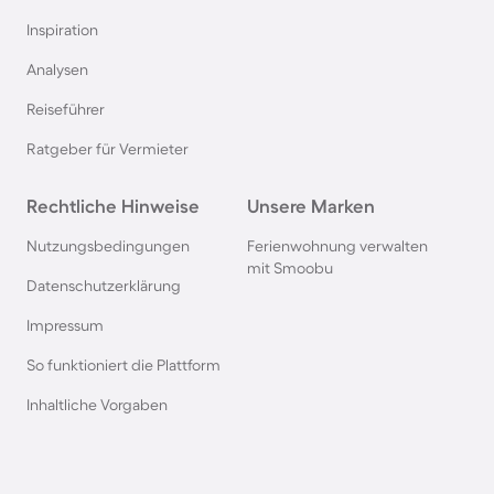
Inspiration
Ferienhäuser & Ferienwohnung mit Hund an der
Analysen
Nordsee
Reiseführer
Ferienhäuser & Ferienwohnung mit Hund in
Ratgeber für Vermieter
Kroatien
Rechtliche Hinweise
Unsere Marken
Ferienhäuser & Ferienwohnung mit Hund im
Nutzungsbedingungen
Ferienwohnung verwalten
Allgäu
mit Smoobu
Datenschutzerklärung
Ferienhäuser & Ferienwohnung mit Hund auf
Impressum
Fehmarn
So funktioniert die Plattform
Inhaltliche Vorgaben
Ferienhäuser & Ferienwohnung mit Hund in
Österreich