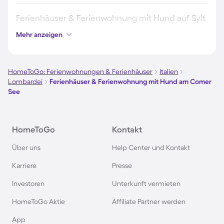
Ferienhäuser & Ferienwohnung mit Hund auf Sylt
Mehr anzeigen
Ferienhäuser & Ferienwohnung mit Hund auf
Borkum
HomeToGo: Ferienwohnungen & Ferienhäuser
Italien
Lombardei
Ferienhäuser & Ferienwohnung mit Hund am Comer
Ferienhäuser & Ferienwohnung mit Hund auf
See
Norderney
Ferienhäuser & Ferienwohnung mit Hund am
HomeToGo
Kontakt
Bodensee
Über uns
Help Center und Kontakt
Karriere
Presse
Ferienhäuser & Ferienwohnung mit Hund auf
Rügen
Investoren
Unterkunft vermieten
HomeToGo Aktie
Affiliate Partner werden
Ferienhäuser & Ferienwohnung mit Hund am
App
Gardasee