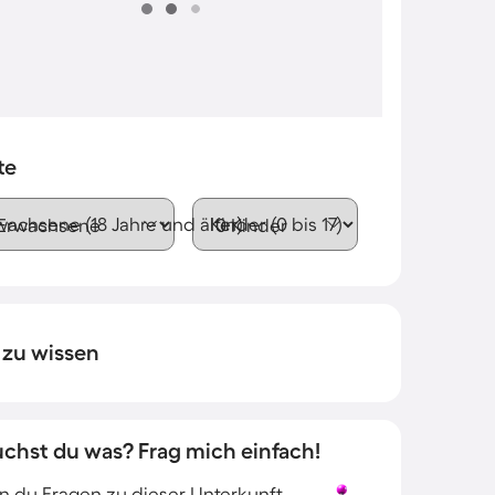
te
wachsene (18 Jahre und älter)
Kinder (0 bis 17)
 zu wissen
uchst du was? Frag mich einfach!
 du Fragen zu dieser Unterkunft