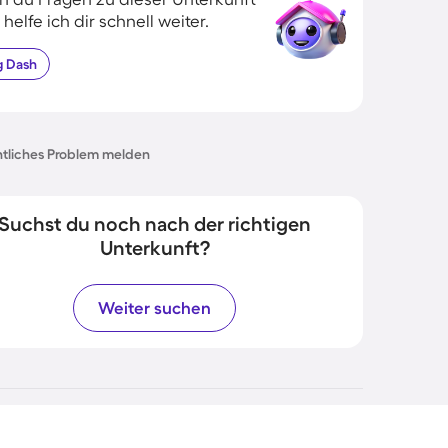
 helfe ich dir schnell weiter.
g
Dash
tliches Problem melden
Suchst du noch nach der richtigen
Unterkunft?
Weiter suchen