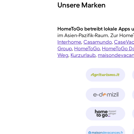
Unsere Marken
HomeToGo betreibt lokale Apps u
im Asien-Pazifik-Raum. Zur Hom
Interhome
,
Casamundo
,
CaseVac
Group
,
HomeToGo
,
HomeToGo Do
Weg
,
Kurzurlaub
,
maisondevacan