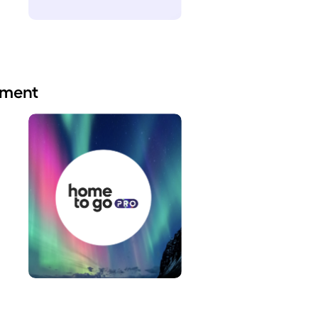
gment
.