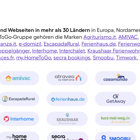
nd Webseiten in mehr als 30 Ländern
in Europa, Nordamer
eToGo-Gruppe gehören die Marken
Agriturismo.it,
AMIVAC
,
anza.it
,
e-domizil
,
EscapadaRural
,
Ferienhaus.de
,
Ferienw
ppelgänger
,
Interhome
,
Interchalet
,
Kraushaar Ferienwo
ces.fr
,
my.HomeToGo
,
secra bookings
,
Smoobu
,
Timwork
,