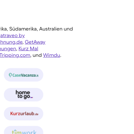
ika, Südamerika, Australien und
atraveo by
ohnung.de
,
GetAway
hnungen
,
Kurz Mal
Tripping.com
, und
Wimdu
.