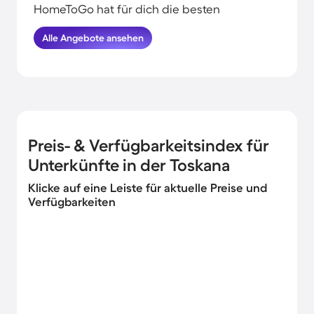
HomeToGo hat für dich die besten
Angebote herausgesucht. Morgens vom
Alle Angebote ansehen
Wellenrauschen geweckt werden,
tagsüber mit deiner Familie am Wasser
entspannen und vor dem
Sonnenuntergang noch eine Runde am
Strand spazieren gehen: All das kannst du
erleben, wenn du deinen Urlaub in
Strandnähe in der Toskana verbringst.
Preis- & Verfügbarkeitsindex für
Unterkünfte in der Toskana
Klicke auf eine Leiste für aktuelle Preise und
Verfügbarkeiten