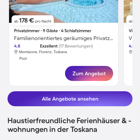
178 €
4
ab
pro Nacht
ab
Privatzimmer ∙ 9 Gäste ∙ 4 Schlafzimmer
Villa 
Familienorientiertes geräumiges Privatzimmer mit Grill und Pool | Gartenblick | Haustiere sind willkommen
4.8
Exzellent
(17 Bewertungen)
4.9
Montaione, Florenz, Toskana
Por
Pool
Poo
Zum Angebot
Alle Angebote ansehen
Haustierfreundliche Ferienhäuser & -
wohnungen in der Toskana