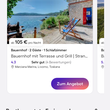
105 €
8
ab
pro Nacht
ab
Bauernhof ∙ 2 Gäste ∙ 1 Schlafzimmer
Bauer
Bauernhof mit Terrasse und Grill | Strandblick
Baue
4.3
Sehr gut
(4 Bewertungen)
5.0
Marciana Marina, Livorno, Toskana
Pom
Zum Angebot