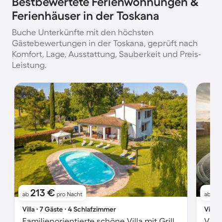
Bestbewertete Ferienwohnungen &
Ferienhäuser in der Toskana
Buche Unterkünfte mit den höchsten
Gästebewertungen in der Toskana, geprüft nach
Komfort, Lage, Ausstattung, Sauberkeit und Preis-
Leistung.
213 €
17
ab
pro Nacht
ab
Villa ∙ 7 Gäste ∙ 4 Schlafzimmer
Villa 
Familienorientierte schöne Villa mit Grill, Terrasse und privatem Pool
Vill