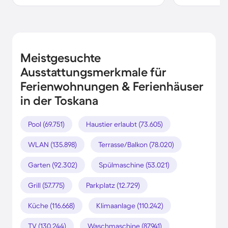
Meistgesuchte
Ausstattungsmerkmale für
Ferienwohnungen & Ferienhäuser
in der Toskana
Pool (69.751)
Haustier erlaubt (73.605)
WLAN (135.898)
Terrasse/Balkon (78.020)
Garten (92.302)
Spülmaschine (53.021)
Grill (57.775)
Parkplatz (12.729)
Küche (116.668)
Klimaanlage (110.242)
TV (130.244)
Waschmaschine (87.941)