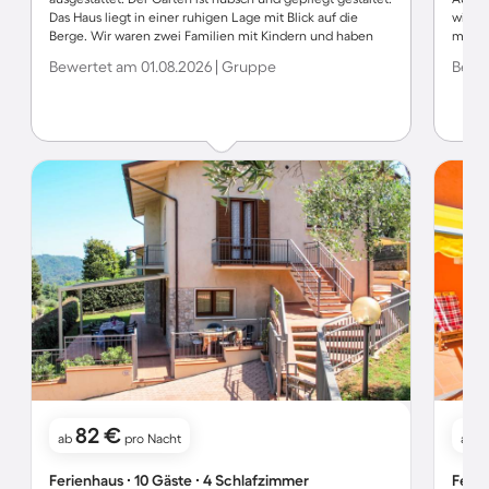
Das Haus liegt in einer ruhigen Lage mit Blick auf die
wirkli
Berge. Wir waren zwei Familien mit Kindern und haben
macht 
uns sehr wohl gefühlt. Dieses Haus können wir auf
Eier d
Bewertet am 01.08.2026 | Gruppe
Bewer
jedenfall weiter empfehlen.
Mensch
82 €
ab
pro Nacht
ab
Ferienhaus ∙ 10 Gäste ∙ 4 Schlafzimmer
Ferie