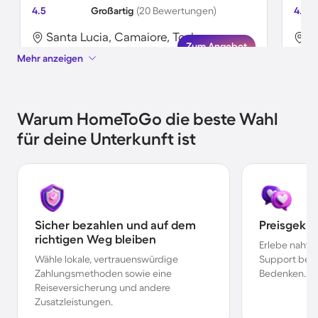
4.5
Großartig
(20 Bewertungen)
4.8
Santa Lucia, Camaiore, Toskana
P
Zum Angebot
Mehr anzeigen
Warum HomeToGo die beste Wahl
für deine Unterkunft ist
Sicher bezahlen und auf dem
Preisgekr
richtigen Weg bleiben
Erlebe nahtl
Wähle lokale, vertrauenswürdige
Support bei 
Zahlungsmethoden sowie eine
Bedenken.
Reiseversicherung und andere
Zusatzleistungen.