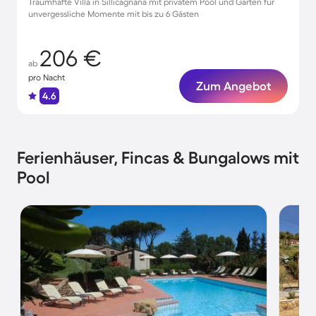
Traumhafte Villa in Sillicagnana mit privatem Pool und Garten für
unvergessliche Momente mit bis zu 6 Gästen
206 €
ab
pro Nacht
Zum Angebot
4.6
Ferienhäuser, Fincas & Bungalows mit
Pool