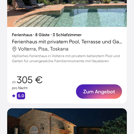
Ferienhaus ∙ 8 Gäste ∙ 3 Schlafzimmer
Ferienhaus mit privatem Pool, Terrasse und Garten | Naturblick
Volterra, Pisa, Toskana
Idyllisches Ferienhaus in Volterra mit privatem beheiztem Pool und
Garten für unvergessliche Familienmomente mit Haustieren
305 €
ab
pro Nacht
Zum Angebot
5.0