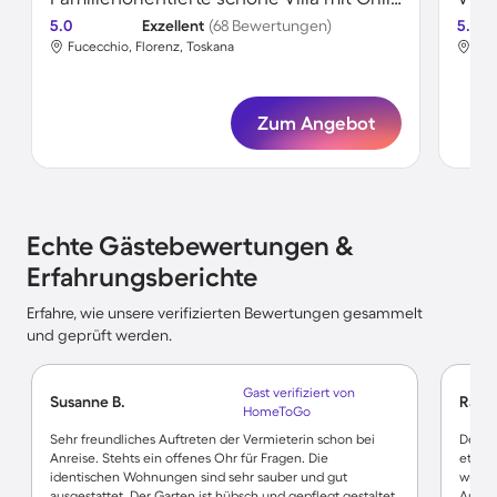
5.0
Exzellent
(68 Bewertungen)
5.0
Fucecchio, Florenz, Toskana
Mon
Zum Angebot
Echte Gästebewertungen &
Erfahrungsberichte
Erfahre, wie unsere verifizierten Bewertungen gesammelt
und geprüft werden.
Gast verifiziert von
Susanne B.
Raine
HomeToGo
Sehr freundliches Auftreten der Vermieterin schon bei
Der We
Anreise. Stehts ein offenes Ohr für Fragen. Die
etwas 
identischen Wohnungen sind sehr sauber und gut
wunde
ausgestattet. Der Garten ist hübsch und gepflegt gestaltet.
Ausbl