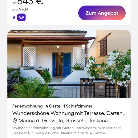
643 €
ab
pro Nacht
Zum Angebot
4.9
Ferienwohnung ∙ 4 Gäste ∙ 1 Schlafzimmer
Wunderschöne Wohnung mit Terrasse, Garten und Grill | Nah am Strand
Marina di Grosseto, Grosseto, Toskana
Idyllische Ferienwohnung mit Garten und Wasserblick in Marina di
Grosseto für unvergessliche Urlaube mit bis zu 4 Gästen