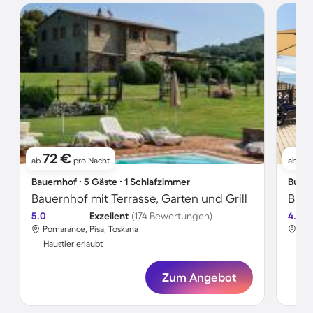
72 €
5
ab
pro Nacht
ab
Bauernhof ∙ 5 Gäste ∙ 1 Schlafzimmer
Bunga
Bauernhof mit Terrasse, Garten und Grill
Bung
5.0
Exzellent
(174 Bewertungen)
4.5
Pomarance, Pisa, Toskana
Ital
Haustier erlaubt
Hau
Zum Angebot