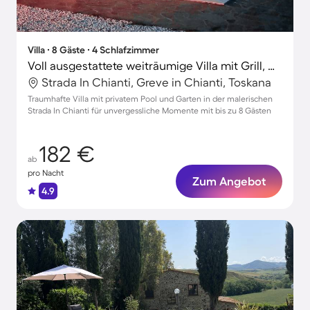
Villa ∙ 8 Gäste ∙ 4 Schlafzimmer
Voll ausgestattete weiträumige Villa mit Grill, Garten und privatem Pool | Ideal für Homeoffice | Haustiere sind willkommen
Strada In Chianti, Greve in Chianti, Toskana
Traumhafte Villa mit privatem Pool und Garten in der malerischen
Strada In Chianti für unvergessliche Momente mit bis zu 8 Gästen
182 €
ab
pro Nacht
Zum Angebot
4.9