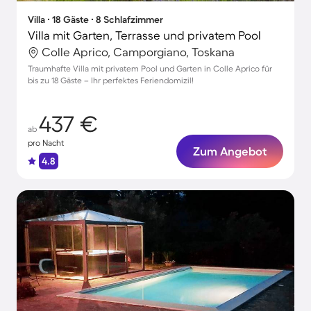
Villa ∙ 18 Gäste ∙ 8 Schlafzimmer
Villa mit Garten, Terrasse und privatem Pool
Colle Aprico, Camporgiano, Toskana
Traumhafte Villa mit privatem Pool und Garten in Colle Aprico für
bis zu 18 Gäste – Ihr perfektes Feriendomizil!
437 €
ab
pro Nacht
Zum Angebot
4.8