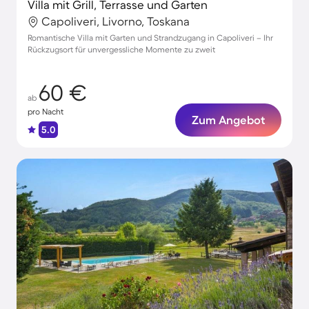
Villa mit Grill, Terrasse und Garten
Capoliveri, Livorno, Toskana
Romantische Villa mit Garten und Strandzugang in Capoliveri – Ihr
Rückzugsort für unvergessliche Momente zu zweit
60 €
ab
pro Nacht
Zum Angebot
5.0