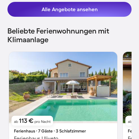
Alle Angebote ansehen
Beliebte Ferienwohnungen mit
Klimaanlage
113 €
6
ab
pro Nacht
ab
Ferienhaus ∙ 7 Gäste ∙ 3 Schlafzimmer
Ferie
Ferienhaus Uliveto