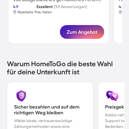
4.9
Exzellent
(101 Bewertungen)
4.5
Riparbella, Pisa, Italien
Ripa
Zum Angebot
Warum HomeToGo die beste Wahl
für deine Unterkunft ist
Sicher bezahlen und auf dem
Preisgekr
richtigen Weg bleiben
Erlebe nahtl
Wähle lokale, vertrauenswürdige
Support bei 
Zahlungsmethoden sowie eine
Bedenken.