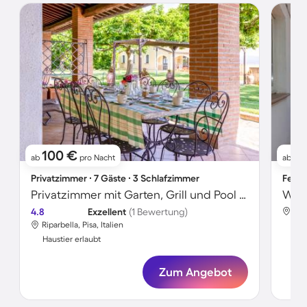
100 €
8
ab
pro Nacht
ab
Privatzimmer ∙ 7 Gäste ∙ 3 Schlafzimmer
Ferie
Privatzimmer mit Garten, Grill und Pool | Gartenblick
4.8
Exzellent
(1 Bewertung)
Ripa
Riparbella, Pisa, Italien
Hau
Haustier erlaubt
Zum Angebot