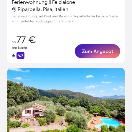
Ferienwohnung Il Felciaione
Riparbella, Pisa, Italien
Ferienwohnung mit Pool und Balkon in Riparbella für bis zu 6 Gäste
– Ihr perfekter Rückzugsort im Grünen!
77 €
ab
pro Nacht
Zum Angebot
4.7