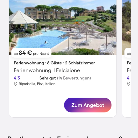
84 €
1
ab
pro Nacht
ab
Ferienwohnung ∙ 6 Gäste ∙ 2 Schlafzimmer
Ferie
Ferienwohnung Il Felciaione
4.3
Sehr gut
(14 Bewertungen)
4.7
Riparbella, Pisa, Italien
Ripa
Zum Angebot