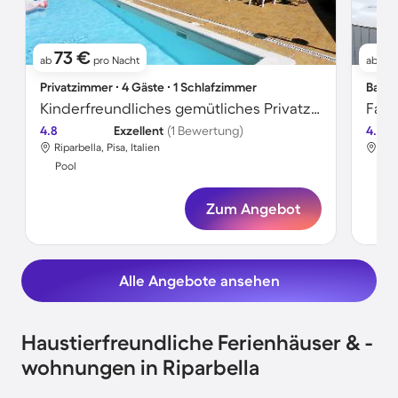
73 €
1
ab
pro Nacht
ab
Privatzimmer ∙ 4 Gäste ∙ 1 Schlafzimmer
Bauer
Kinderfreundliches gemütliches Privatzimmer mit Grill und Pool | Naturblick | Haustiere sind willkommen
4.8
Exzellent
(1 Bewertung)
4.8
Riparbella, Pisa, Italien
Ripa
Pool
Poo
Zum Angebot
Alle Angebote ansehen
Haustierfreundliche Ferienhäuser & -
wohnungen in Riparbella