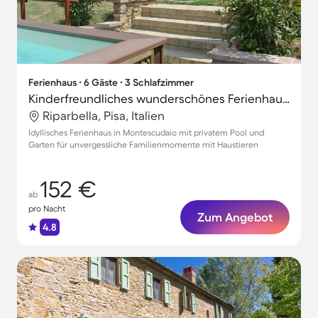
Ferienhaus ∙ 6 Gäste ∙ 3 Schlafzimmer
Kinderfreundliches wunderschönes Ferienhaus mit Terrasse, Garten und privatem Pool | Haustiere erlaubt
Riparbella, Pisa, Italien
Idyllisches Ferienhaus in Montescudaio mit privatem Pool und
Garten für unvergessliche Familienmomente mit Haustieren
152 €
ab
pro Nacht
Zum Angebot
4.8