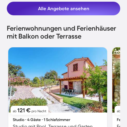
Alle Angebote ansehen
Ferienwohnungen und Ferienhäuser
mit Balkon oder Terrasse
121 €
9
ab
pro Nacht
ab
Studio ∙ 4 Gäste ∙ 1 Schlafzimmer
Ferie
Studio mit Pool, Terrasse und Garten
Feri