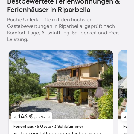
Bestbewertete Ferienwohnungen &
Ferienhäuser in Riparbella
Buche Unterkünfte mit den höchsten
Gästebewertungen in Riparbella, geprüft nach
Komfort, Lage, Ausstattung, Sauberkeit und Preis-
Leistung.
146 €
1
ab
pro Nacht
ab
Ferienhaus ∙ 6 Gäste ∙ 3 Schlafzimmer
Ferie
Voll ausgestattetes gemütliches Ferienhaus mit Garten, Terrasse und Grill | Haustierfreundlich
Feri