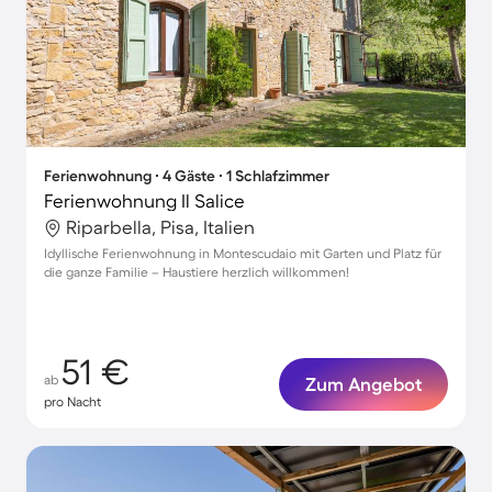
Ferienwohnung ∙ 4 Gäste ∙ 1 Schlafzimmer
Ferienwohnung Il Salice
Riparbella, Pisa, Italien
Idyllische Ferienwohnung in Montescudaio mit Garten und Platz für
die ganze Familie – Haustiere herzlich willkommen!
51 €
ab
Zum Angebot
pro Nacht