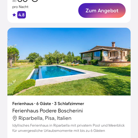
ab
pro Nacht
Zum Angebot
4.8
Ferienhaus ∙ 6 Gäste ∙ 3 Schlafzimmer
Ferienhaus Podere Boscherini
Riparbella, Pisa, Italien
Idyllisches Ferienhaus in Riparbella mit privatem Pool und Meerblick
für unvergessliche Urlaubsmomente mit bis zu 6 Gästen