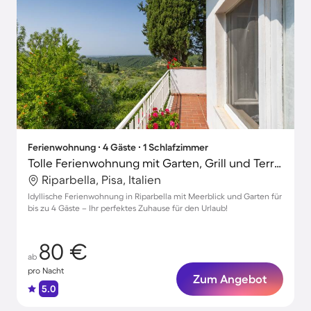
Ferienwohnung ∙ 4 Gäste ∙ 1 Schlafzimmer
Tolle Ferienwohnung mit Garten, Grill und Terrasse | Meerblick | Haustierfreundlich
Riparbella, Pisa, Italien
Idyllische Ferienwohnung in Riparbella mit Meerblick und Garten für
bis zu 4 Gäste – Ihr perfektes Zuhause für den Urlaub!
80 €
ab
pro Nacht
Zum Angebot
5.0