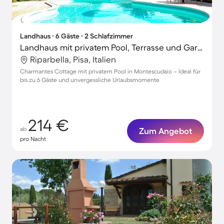
Landhaus ∙ 6 Gäste ∙ 2 Schlafzimmer
Landhaus mit privatem Pool, Terrasse und Garten | Haustiere sind willkommen
Riparbella, Pisa, Italien
Charmantes Cottage mit privatem Pool in Montescudaio – Ideal für
bis zu 6 Gäste und unvergessliche Urlaubsmomente
214 €
ab
Zum Angebot
pro Nacht