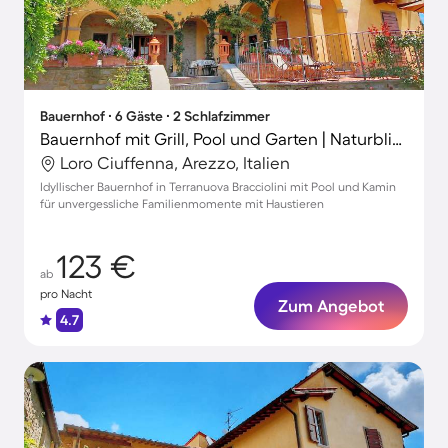
Bauernhof ∙ 6 Gäste ∙ 2 Schlafzimmer
Bauernhof mit Grill, Pool und Garten | Naturblick
Loro Ciuffenna, Arezzo, Italien
Idyllischer Bauernhof in Terranuova Bracciolini mit Pool und Kamin
für unvergessliche Familienmomente mit Haustieren
123 €
ab
pro Nacht
Zum Angebot
4.7