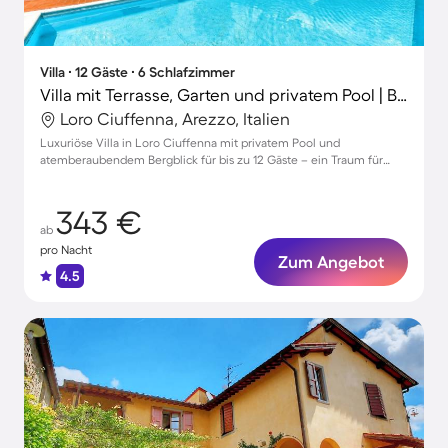
Villa ∙ 12 Gäste ∙ 6 Schlafzimmer
Villa mit Terrasse, Garten und privatem Pool | Bergblick
Loro Ciuffenna, Arezzo, Italien
Luxuriöse Villa in Loro Ciuffenna mit privatem Pool und
atemberaubendem Bergblick für bis zu 12 Gäste – ein Traum für
Tierliebhaber!
343 €
ab
pro Nacht
Zum Angebot
4.5