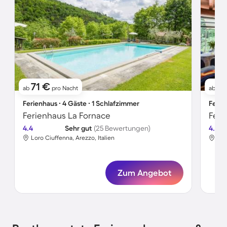
71 €
6
ab
pro Nacht
ab
Ferienhaus ∙ 4 Gäste ∙ 1 Schlafzimmer
Ferie
Ferienhaus La Fornace
Fer
4.4
Sehr gut
(25 Bewertungen)
4.3
Loro Ciuffenna, Arezzo, Italien
Lor
Zum Angebot