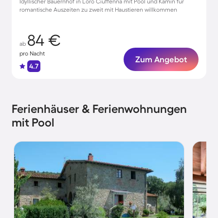
Idyllischer Bauernhof in Loro Ciuffenna mit Pool und Kamin für
romantische Auszeiten zu zweit mit Haustieren willkommen
84 €
ab
pro Nacht
Zum Angebot
4.7
Ferienhäuser & Ferienwohnungen
mit Pool