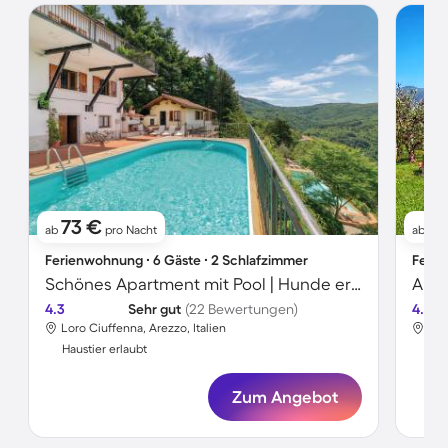
73 €
1
ab
pro Nacht
ab
Ferienwohnung ∙ 6 Gäste ∙ 2 Schlafzimmer
Ferie
Schönes Apartment mit Pool | Hunde erlaubt
Apar
4.3
Sehr gut
(22 Bewertungen)
4.8
Loro Ciuffenna, Arezzo, Italien
Lor
Haustier erlaubt
Hau
Zum Angebot