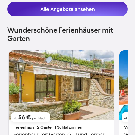
Alle Angebote ansehen
Wunderschöne Ferienhäuser mit
Garten
56 €
4
ab
pro Nacht
ab
Ferienhaus ∙ 2 Gäste ∙ 1 Schlafzimmer
Villa 
Ferienhaus mit Garten, Grill und Terrasse | Stadtblick