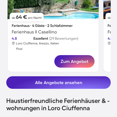
64 €
1
ab
pro Nacht
ab
Ferienhaus ∙ 4 Gäste ∙ 2 Schlafzimmer
Ferie
Ferienhaus Il Casellino
Feri
4.8
Exzellent
(29 Bewertungen)
4.1
Loro Ciuffenna, Arezzo, Italien
Lor
Pool
Poo
Zum Angebot
Alle Angebote ansehen
Haustierfreundliche Ferienhäuser & -
wohnungen in Loro Ciuffenna