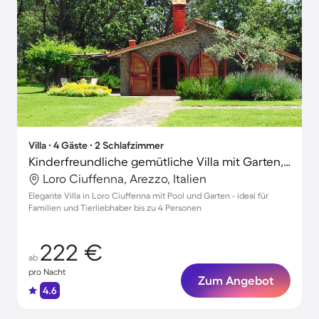
Villa ∙ 4 Gäste ∙ 2 Schlafzimmer
Kinderfreundliche gemütliche Villa mit Garten, Terrasse und Pool | Naturblick | Haustiere erlaubt
Loro Ciuffenna, Arezzo, Italien
Elegante Villa in Loro Ciuffenna mit Pool und Garten - ideal für
Familien und Tierliebhaber bis zu 4 Personen
222 €
ab
pro Nacht
Zum Angebot
4.6