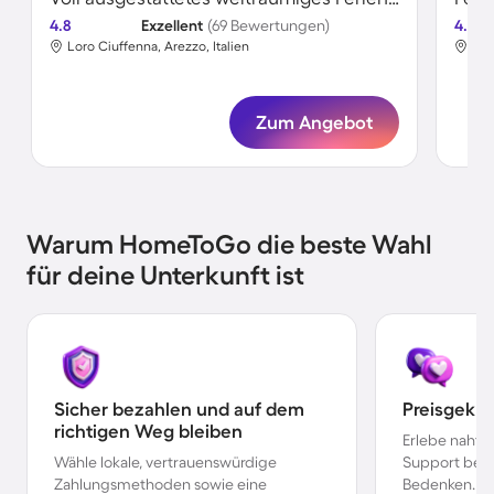
4.8
Exzellent
(69 Bewertungen)
4.8
Loro Ciuffenna, Arezzo, Italien
Lor
Zum Angebot
Warum HomeToGo die beste Wahl
für deine Unterkunft ist
Sicher bezahlen und auf dem
Preisgekr
richtigen Weg bleiben
Erlebe nahtl
Wähle lokale, vertrauenswürdige
Support bei 
Zahlungsmethoden sowie eine
Bedenken.