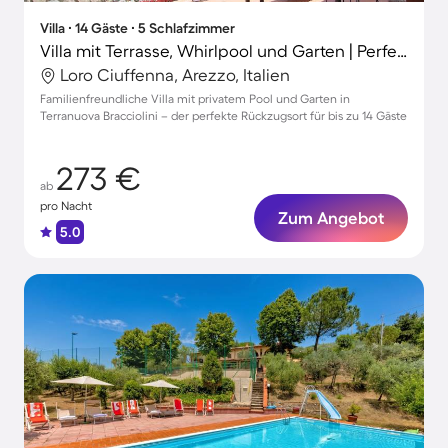
Villa ∙ 14 Gäste ∙ 5 Schlafzimmer
Villa mit Terrasse, Whirlpool und Garten | Perfekt für die Arbeit von Zuhause
Loro Ciuffenna, Arezzo, Italien
Familienfreundliche Villa mit privatem Pool und Garten in
Terranuova Bracciolini – der perfekte Rückzugsort für bis zu 14 Gäste
273 €
ab
pro Nacht
Zum Angebot
5.0