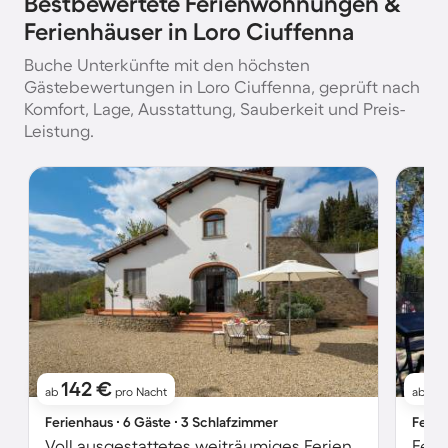
Bestbewertete Ferienwohnungen &
Ferienhäuser in Loro Ciuffenna
Buche Unterkünfte mit den höchsten
Gästebewertungen in Loro Ciuffenna, geprüft nach
Komfort, Lage, Ausstattung, Sauberkeit und Preis-
Leistung.
142 €
2
ab
pro Nacht
ab
Ferienhaus ∙ 6 Gäste ∙ 3 Schlafzimmer
Ferie
Voll ausgestattetes weiträumiges Ferienhaus mit Grill, privatem Pool und Terrasse | Stadtblick