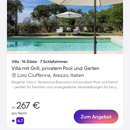
Villa ∙ 14 Gäste ∙ 7 Schlafzimmer
Villa mit Grill, privatem Pool und Garten
Loro Ciuffenna, Arezzo, Italien
Elegante Villa in Terranuova Bracciolini mit privatem Pool und Kamin
– perfekt für Familien und unvergessliche Veranstaltungen für bis zu
14 Gäste
267 €
ab
pro Nacht
Zum Angebot
4.7