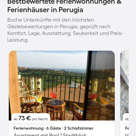
Bestbewertete Ferienwohnungen &
Ferienhäuser in Perugia
Buche Unterkünfte mit den höchsten
Gästebewertungen in Perugia, geprüft nach
Komfort, Lage, Ausstattung, Sauberkeit und Preis-
Leistung.
73 €
10
ab
pro Nacht
ab
Ferienwohnung ∙ 6 Gäste ∙ 2 Schlafzimmer
Ferie
Apartment mit Pool | Stadtblick
Voll