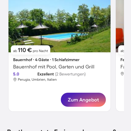
110 €
7
ab
pro Nacht
ab
Bauernhof ∙ 4 Gäste ∙ 1 Schlafzimmer
Ferie
Bauernhof mit Pool, Garten und Grill
5.0
Exzellent
(2 Bewertungen)
Per
Perugia, Umbrien, Italien
Zum Angebot