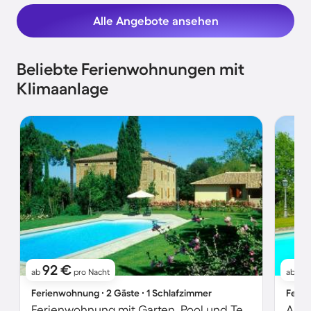
Alle Angebote ansehen
Beliebte Ferienwohnungen mit
Klimaanlage
92 €
7
ab
pro Nacht
ab
Ferienwohnung ∙ 2 Gäste ∙ 1 Schlafzimmer
Ferie
Ferienwohnung mit Garten, Pool und Terrasse
Apar