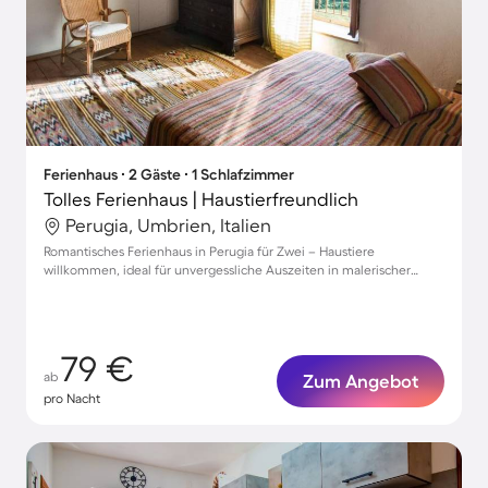
Ferienhaus ∙ 2 Gäste ∙ 1 Schlafzimmer
Tolles Ferienhaus | Haustierfreundlich
Perugia, Umbrien, Italien
Romantisches Ferienhaus in Perugia für Zwei – Haustiere
willkommen, ideal für unvergessliche Auszeiten in malerischer
Umgebung
79 €
ab
Zum Angebot
pro Nacht