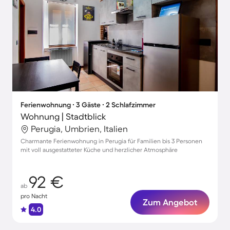
Ferienwohnung ∙ 3 Gäste ∙ 2 Schlafzimmer
Wohnung | Stadtblick
Perugia, Umbrien, Italien
Charmante Ferienwohnung in Perugia für Familien bis 3 Personen
mit voll ausgestatteter Küche und herzlicher Atmosphäre
92 €
ab
pro Nacht
Zum Angebot
4.0