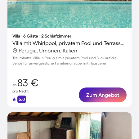
Villa ∙ 6 Gäste ∙ 2 Schlafzimmer
Villa mit Whirlpool, privatem Pool und Terrasse | Bergblick
Perugia, Umbrien, Italien
Traumhafte Villa in Perugia mit privatem Pool und Blick auf die
Berge für unvergessliche Familienurlaube mit Haustieren
83 €
ab
pro Nacht
Zum Angebot
5.0