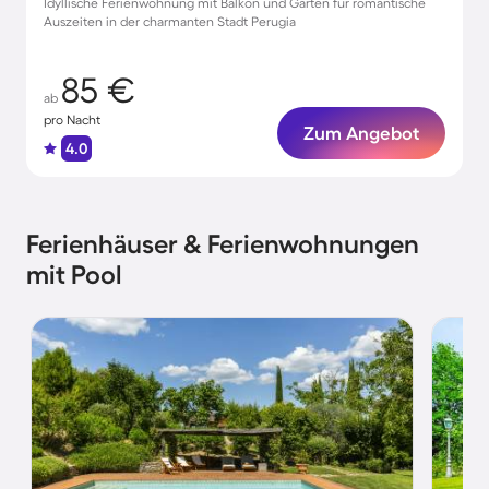
Idyllische Ferienwohnung mit Balkon und Garten für romantische
Auszeiten in der charmanten Stadt Perugia
85 €
ab
pro Nacht
Zum Angebot
4.0
Ferienhäuser & Ferienwohnungen
mit Pool