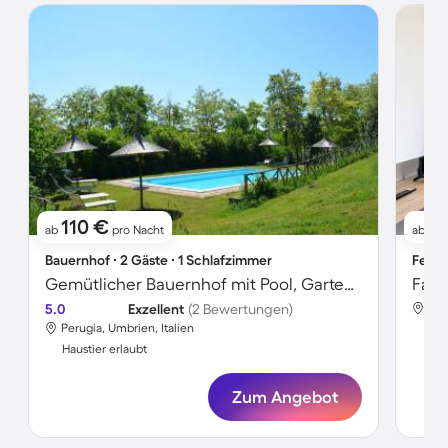
110 €
9
ab
pro Nacht
ab
Bauernhof ∙ 2 Gäste ∙ 1 Schlafzimmer
Ferie
Gemütlicher Bauernhof mit Pool, Garten und Grill | Haustiere sind willkommen
5.0
Exzellent
(2 Bewertungen)
Per
Perugia, Umbrien, Italien
Hau
Haustier erlaubt
Zum Angebot