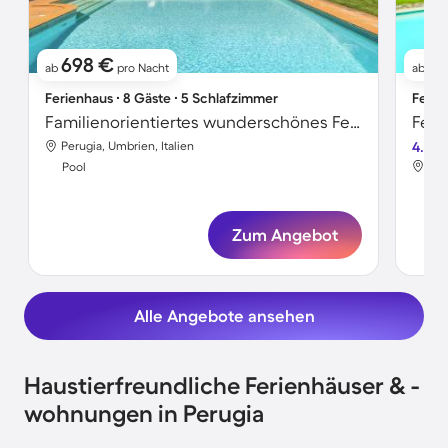
698 €
6
ab
pro Nacht
ab
Ferienhaus ∙ 8 Gäste ∙ 5 Schlafzimmer
Ferie
Familienorientiertes wunderschönes Ferienhaus mit privatem Pool, Garten und Terrasse | Ideal für Homeoffice
Fer
Perugia, Umbrien, Italien
4.6
Per
Pool
Poo
Zum Angebot
Alle Angebote ansehen
Haustierfreundliche Ferienhäuser & -
wohnungen in Perugia