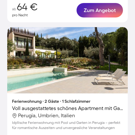
64 €
ab
Zum Angebot
pro Nacht
Ferienwohnung ∙ 2 Gäste ∙ 1 Schlafzimmer
Voll ausgestattetes schönes Apartment mit Garten und beheiztem Pool
Perugia, Umbrien, Italien
Idyllische Ferienwohnung mit Pool und Garten in Perugia – perfekt
für romantische Auszeiten und unvergessliche Veranstaltungen