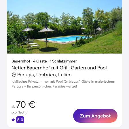
Bauernhof ∙ 4 Gäste ∙ 1 Schlafzimmer
Netter Bauernhof mit Grill, Garten und Pool
Perugia, Umbrien, Italien
Idyllisches Privatzimmer mit Pool für bis zu 4 Gäste in malerischem
Perugia – Ihr persönliches Paradies wartet!
70 €
ab
pro Nacht
Zum Angebot
5.0