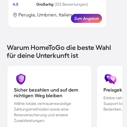
4.5
Großartig
(123 Bewertungen)
Perugia, Umbrien, Italien
Zum Angebot
Warum HomeToGo die beste Wahl
für deine Unterkunft ist
Sicher bezahlen und auf dem
Preisgekr
richtigen Weg bleiben
Erlebe nahtl
Wähle lokale, vertrauenswürdige
Support bei 
Zahlungsmethoden sowie eine
Bedenken.
Reiseversicherung und andere
Zusatzleistungen.