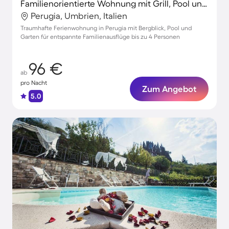
Familienorientierte Wohnung mit Grill, Pool und Garten | Naturblick
Perugia, Umbrien, Italien
Traumhafte Ferienwohnung in Perugia mit Bergblick, Pool und
Garten für entspannte Familienausflüge bis zu 4 Personen
96 €
ab
pro Nacht
Zum Angebot
5.0