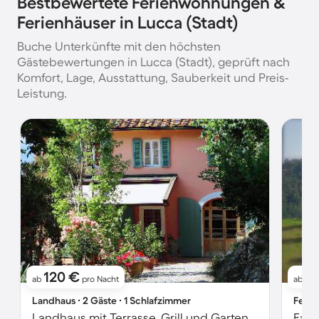
Bestbewertete Ferienwohnungen &
Ferienhäuser in Lucca (Stadt)
Buche Unterkünfte mit den höchsten
Gästebewertungen in Lucca (Stadt), geprüft nach
Komfort, Lage, Ausstattung, Sauberkeit und Preis-
Leistung.
120 €
1
ab
pro Nacht
ab
Landhaus ∙ 2 Gäste ∙ 1 Schlafzimmer
Ferie
Landhaus mit Terrasse, Grill und Garten | Naturblick | Haustiere erlaubt