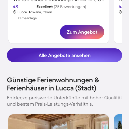
4.9
Exzellent
(25 Bewertungen)
4.8
Lucca, Toskana, Italien
Luc
Klimaanlage
Kli
Zum Angebot
Alle Angebote ansehen
Günstige Ferienwohnungen &
Ferienhäuser in Lucca (Stadt)
Entdecke preiswerte Unterkünfte mit hoher Qualität
und bestem Preis-Leistungs-Verhältnis.