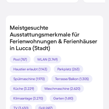
Meistgesuchte
Ausstattungsmerkmale für
Ferienwohnungen & Ferienhäuser
in Lucca (Stadt)
Pool (767)
WLAN (3.749)
Haustier erlaubt (1.143)
Parkplatz (263)
Spülmaschine (1.970)
Terrasse/Balkon (1.305)
Küche (3.229)
Waschmaschine (2.620)
Klimaanlage (3.270)
Garten (1.610)
TV (3.630)
Grill (687)