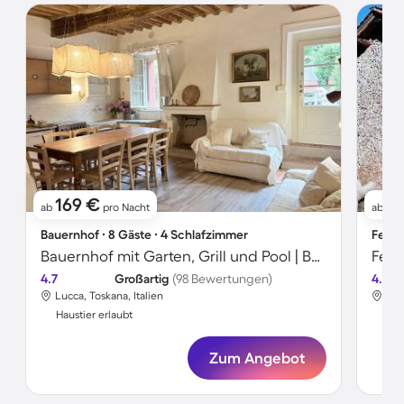
169 €
9
ab
pro Nacht
ab
Bauernhof ∙ 8 Gäste ∙ 4 Schlafzimmer
Ferie
Bauernhof mit Garten, Grill und Pool | Bergblick
4.7
Großartig
(98 Bewertungen)
4.6
Lucca, Toskana, Italien
Luc
Haustier erlaubt
Hau
Zum Angebot