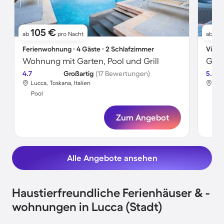
105 €
8
ab
pro Nacht
ab
Ferienwohnung ∙ 4 Gäste ∙ 2 Schlafzimmer
Villa 
Wohnung mit Garten, Pool und Grill
4.7
Großartig
(17 Bewertungen)
5.0
Lucca, Toskana, Italien
Luc
Pool
Poo
Zum Angebot
Alle Angebote ansehen
Haustierfreundliche Ferienhäuser & -
wohnungen in Lucca (Stadt)