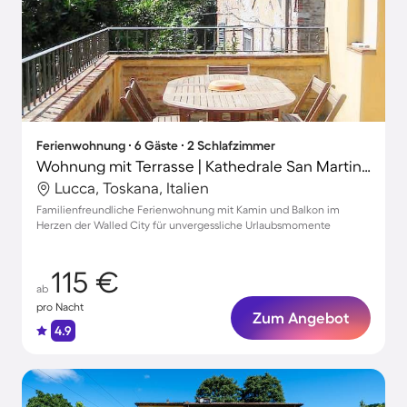
Ferienwohnung ∙ 6 Gäste ∙ 2 Schlafzimmer
Wohnung mit Terrasse | Kathedrale San Martino-Nähe | Stadtblick
Lucca, Toskana, Italien
Familienfreundliche Ferienwohnung mit Kamin und Balkon im
Herzen der Walled City für unvergessliche Urlaubsmomente
115 €
ab
pro Nacht
Zum Angebot
4.9