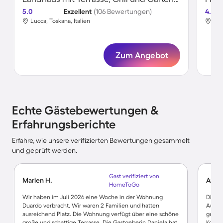
5.0
Exzellent
(106 Bewertungen)
4.7
Lucca, Toskana, Italien
Luc
Zum Angebot
Echte Gästebewertungen &
Erfahrungsberichte
Erfahre, wie unsere verifizierten Bewertungen gesammelt
und geprüft werden.
Gast verifiziert von
Marlen H.
Anton
HomeToGo
Wir haben im Juli 2026 eine Woche in der Wohnung
Die Un
Duardo verbracht. Wir waren 2 Familien und hatten
Aufenh
ausreichend Platz. Die Wohnung verfügt über eine schöne
genug
große und schattige Terrasse. Die Gastgeberin Daniela hat
Koste