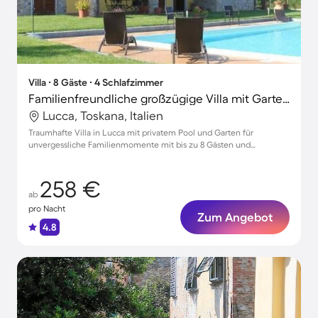
Villa ∙ 8 Gäste ∙ 4 Schlafzimmer
Familienfreundliche großzügige Villa mit Garten, privatem Pool und Terrasse | Haustiere erlaubt
Lucca, Toskana, Italien
Traumhafte Villa in Lucca mit privatem Pool und Garten für
unvergessliche Familienmomente mit bis zu 8 Gästen und
Haustieren
258 €
ab
pro Nacht
Zum Angebot
4.8