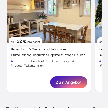
152 €
8
ab
pro Nacht
ab
Bauernhof ∙ 6 Gäste ∙ 3 Schlafzimmer
Ferie
Familienfreundlicher gemütlicher Bauernhof mit Grill, Garten und Pool | Bergblick | Haustiere sind willkommen
Apar
4.8
Exzellent
(100 Bewertungen)
4.9
Lucca, Toskana, Italien
Luc
Zum Angebot