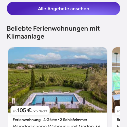
Alle Angebote ansehen
Beliebte Ferienwohnungen mit
Klimaanlage
105 €
1
ab
pro Nacht
ab
Ferienwohnung ∙ 4 Gäste ∙ 2 Schlafzimmer
Bauer
Wunderschöne Wohnung mit Garten, Grill und Pool