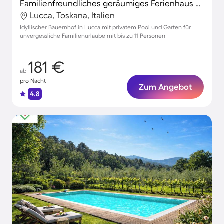
Familienfreundliches geräumiges Ferienhaus mit Garten, Terrasse und privatem Pool | Haustiere sind willkommen
Lucca, Toskana, Italien
Idyllischer Bauernhof in Lucca mit privatem Pool und Garten für
unvergessliche Familienurlaube mit bis zu 11 Personen
181 €
ab
pro Nacht
Zum Angebot
4.8