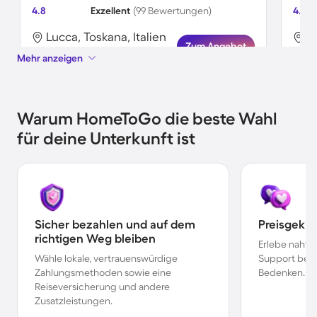
4.8
Exzellent
(99 Bewertungen)
4.0
Lucca, Toskana, Italien
L
Zum Angebot
Mehr anzeigen
Warum HomeToGo die beste Wahl
für deine Unterkunft ist
Sicher bezahlen und auf dem
Preisgekr
richtigen Weg bleiben
Erlebe nahtl
Wähle lokale, vertrauenswürdige
Support bei 
Zahlungsmethoden sowie eine
Bedenken.
Reiseversicherung und andere
Zusatzleistungen.