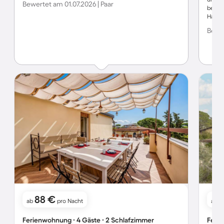
Bewertet am 01.07.2026 | Paar
beschr
Haupt
Autolä
Bewer
nicht 
88 €
ab
pro Nacht
ab
Ferienwohnung ∙ 4 Gäste ∙ 2 Schlafzimmer
Ferie