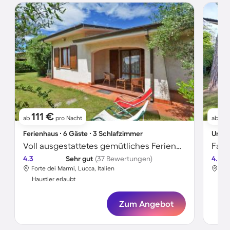
111 €
1
ab
pro Nacht
ab
Ferienhaus ∙ 6 Gäste ∙ 3 Schlafzimmer
Unter
Voll ausgestattetes gemütliches Ferienhaus mit Grill und Garten | Haustiere erlaubt
4.3
Sehr gut
(37 Bewertungen)
4.6
Forte dei Marmi, Lucca, Italien
For
Haustier erlaubt
Hau
Zum Angebot