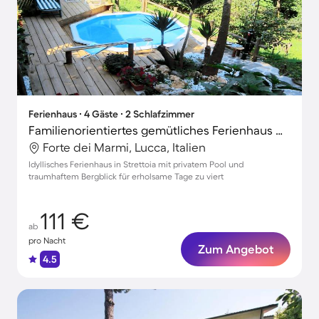
Ferienhaus ∙ 4 Gäste ∙ 2 Schlafzimmer
Familienorientiertes gemütliches Ferienhaus mit Garten, privatem Pool und Grill | Bergblick
Forte dei Marmi, Lucca, Italien
Idyllisches Ferienhaus in Strettoia mit privatem Pool und
traumhaftem Bergblick für erholsame Tage zu viert
111 €
ab
pro Nacht
Zum Angebot
4.5