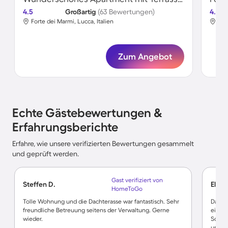
4.5
Großartig
(63 Bewertungen)
4.7
Forte dei Marmi, Lucca, Italien
For
Zum Angebot
Echte Gästebewertungen &
Erfahrungsberichte
Erfahre, wie unsere verifizierten Bewertungen gesammelt
und geprüft werden.
Gast verifiziert von
Steffen D.
Elke 
HomeToGo
Tolle Wohnung und die Dachterasse war fantastisch. Sehr
Das Ha
freundliche Betreuung seitens der Verwaltung. Gerne
ein a
wieder.
Schwim
und se