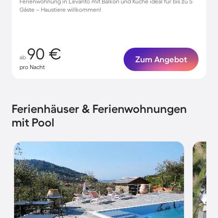
Ferienwohnung in Levanto mit Balkon und Küche ideal für bis zu 5
Gäste – Haustiere willkommen!
90 €
ab
Zum Angebot
pro Nacht
Ferienhäuser & Ferienwohnungen
mit Pool