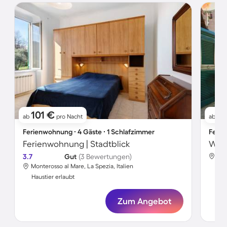
101 €
1
ab
pro Nacht
ab
Ferienwohnung ∙ 4 Gäste ∙ 1 Schlafzimmer
Ferie
Ferienwohnung | Stadtblick
3.7
Gut
(3 Bewertungen)
Mon
Monterosso al Mare, La Spezia, Italien
Hau
Haustier erlaubt
Zum Angebot