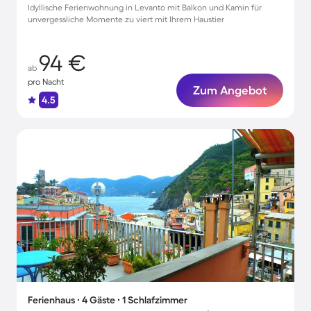
Idyllische Ferienwohnung in Levanto mit Balkon und Kamin für
unvergessliche Momente zu viert mit Ihrem Haustier
94 €
ab
pro Nacht
Zum Angebot
4.5
Ferienhaus ∙ 4 Gäste ∙ 1 Schlafzimmer