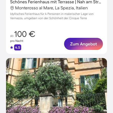
Schönes Ferienhaus mit Terrasse | Nah am Strand
Monterosso al Mare, La Spezia, Italien
Idyllisches Ferienhaus für 4 Personen in malerischer Lage von
Vernazza, umgeben von der Schönheit der Cinque Terre
100 €
ab
pro Nacht
Zum Angebot
4.5