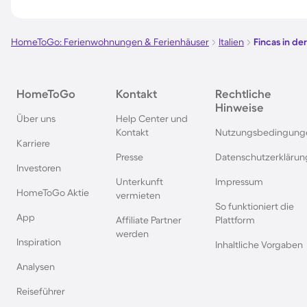
Fincas in Capdepera
Fincas in Portocolo
HomeToGo: Ferienwohnungen & Ferienhäuser
Italien
Fincas in de
Fincas in Artà
Fincas in Pollença
HomeToGo
Kontakt
Rechtliche
Hinweise
Über uns
Help Center und
Kontakt
Nutzungsbedingung
Karriere
Presse
Datenschutzerklärun
Investoren
Unterkunft
Impressum
HomeToGo Aktie
vermieten
So funktioniert die
App
Affiliate Partner
Plattform
werden
Inspiration
Inhaltliche Vorgaben
Analysen
Reiseführer