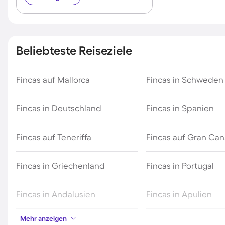
Beliebteste Reiseziele
Fincas auf Mallorca
Fincas in Schweden
Fincas in Deutschland
Fincas in Spanien
Fincas auf Teneriffa
Fincas auf Gran Can
Fincas in Griechenland
Fincas in Portugal
Fincas in Andalusien
Fincas in Apulien
Mehr anzeigen
Fincas in Katalonien
Fincas auf den Kana