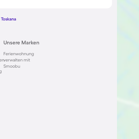
m
Fincas in Felanitx auf Mallorca
r Toskana
Fincas auf den Balearen
Unsere Marken
Ferienwohnung
en
verwalten mit
Smoobu
g