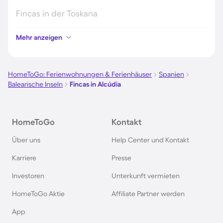
Fincas in der Toskana
Mehr anzeigen
Fincas in Spanien
Fincas in Frankreich
HomeToGo: Ferienwohnungen & Ferienhäuser
Spanien
Balearische Inseln
Fincas in Alcúdia
Fincas auf Teneriffa
HomeToGo
Kontakt
Fincas auf Gran Canaria
Über uns
Help Center und Kontakt
Fincas auf Sizilien
Karriere
Presse
Investoren
Unterkunft vermieten
Fincas in Griechenland
HomeToGo Aktie
Affiliate Partner werden
Fincas in Portugal
App