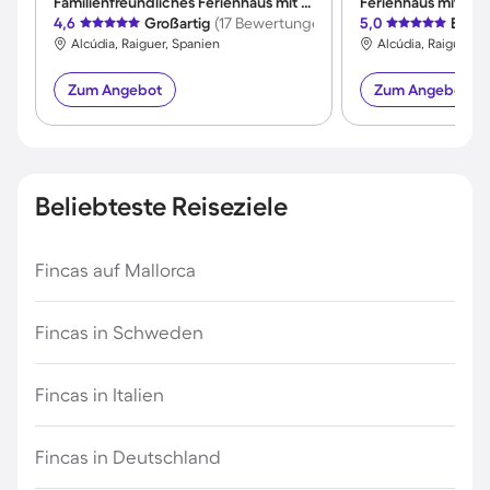
Familienfreundliches Ferienhaus mit Pool, Terrasse und Garten | Bergblick
4,6
Großartig
(17 Bewertungen)
5,0
Exzel
Alcúdia, Raiguer, Spanien
Alcúdia, Raiguer, 
Zum Angebot
Zum Angebot
Beliebteste Reiseziele
Fincas auf Mallorca
Fincas in Schweden
Fincas in Italien
Fincas in Deutschland