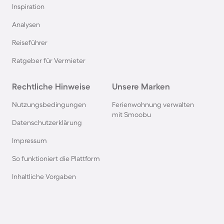
Inspiration
Fincas an der Algarve
Analysen
Reiseführer
Fincas in Andalusien
Ratgeber für Vermieter
Fincas in Apulien
Rechtliche Hinweise
Unsere Marken
Fincas in Norditalien
Nutzungsbedingungen
Ferienwohnung verwalten
mit Smoobu
Datenschutzerklärung
Fincas in Katalonien
Impressum
So funktioniert die Plattform
Fincas auf den Kanaren
Inhaltliche Vorgaben
Fincas in Capdepera
Fincas in Portocolom