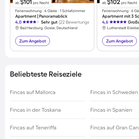
$101
$102
ab
pro Nacht
ab
pro Nacht
Ferienwohnung ∙ 4 Gäste ∙ 1 Schlafzimmer
Ferienwohnung ∙ 6 Gä
Apartment | Panoramablick
4,0
Sehr gut
(22 Bewertungen)
4,6
Großa
Bad Harzburg, Goslar, Deutschland
Zum Angebot
Zum Angebot
Beliebteste Reiseziele
Fincas auf Mallorca
Fincas in Schweden
Fincas in der Toskana
Fincas in Spanien
Fincas auf Teneriffa
Fincas auf Gran Can