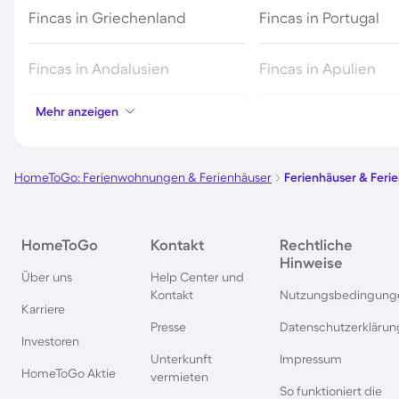
Fincas in Griechenland
Fincas in Portugal
Fincas in Andalusien
Fincas in Apulien
Mehr anzeigen
Fincas in Katalonien
Fincas auf den Kana
Fincas in Capdepera
Fincas in Portocolo
HomeToGo: Ferienwohnungen & Ferienhäuser
Ferienhäuser & Fer
Fincas in Artà
Fincas in Pollença
HomeToGo
Kontakt
Rechtliche
Hinweise
Über uns
Help Center und
Kontakt
Nutzungsbedingung
Karriere
Presse
Datenschutzerklärun
Investoren
Unterkunft
Impressum
HomeToGo Aktie
vermieten
So funktioniert die