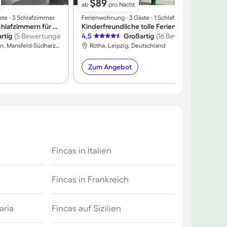
$89
ab
pro Nacht
ste ∙ 3 Schlafzimmer
Ferienwohnung ∙ 3 Gäste ∙ 1 Schlafzimmer
F
Apartment mit 3 Schlafzimmern für 6 Personen
Kinderfreundliche tolle Ferienwohnung mit Terrasse
rtig
(5 Bewertungen)
4,5
Großartig
(16 Bewertungen)
4
Lutherstadt Eisleben, Mansfeld-Südharz, Deutschland
Rötha, Leipzig, Deutschland
Zum Angebot
Fincas in Italien
Fincas in Frankreich
aria
Fincas auf Sizilien