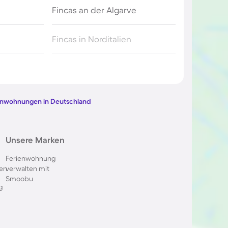
Fincas an der Algarve
Fincas in Norditalien
ren
Fincas in Alcúdia
m
Fincas in Felanitx auf Mallorca
ienwohnungen in Deutschland
Fincas auf den Balearen
Unsere Marken
Ferienwohnung
en
verwalten mit
Smoobu
g