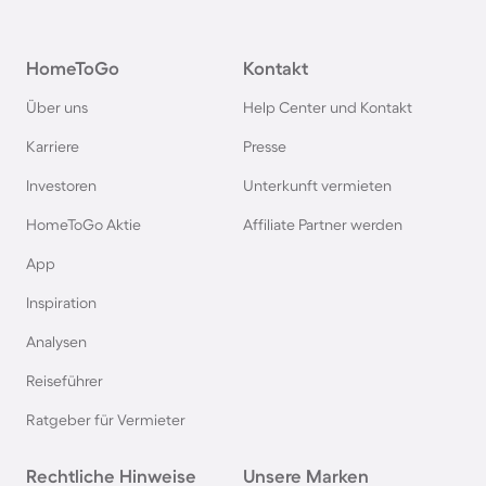
Fincas auf Teneriffa
HomeToGo
Kontakt
Fincas auf Sizilien
Über uns
Help Center und Kontakt
Fincas in Griechenland
Karriere
Presse
Investoren
Unterkunft vermieten
Fincas in Portugal
HomeToGo Aktie
Affiliate Partner werden
Fincas an der Algarve
App
Inspiration
Fincas in Andalusien
Analysen
Reiseführer
Fincas in Apulien
Ratgeber für Vermieter
Fincas in Norditalien
Rechtliche Hinweise
Unsere Marken