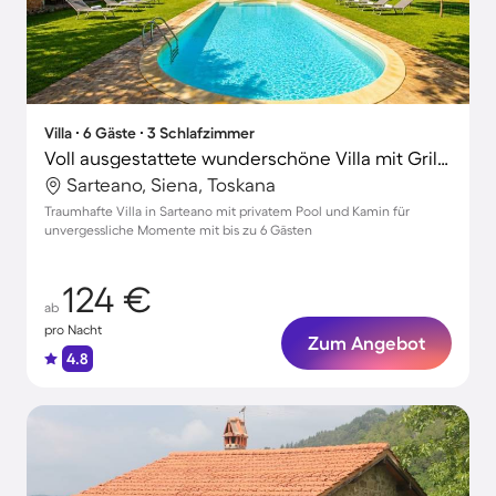
Villa ∙ 6 Gäste ∙ 3 Schlafzimmer
Voll ausgestattete wunderschöne Villa mit Grill und privatem Pool
Sarteano, Siena, Toskana
Traumhafte Villa in Sarteano mit privatem Pool und Kamin für
unvergessliche Momente mit bis zu 6 Gästen
124 €
ab
pro Nacht
Zum Angebot
4.8