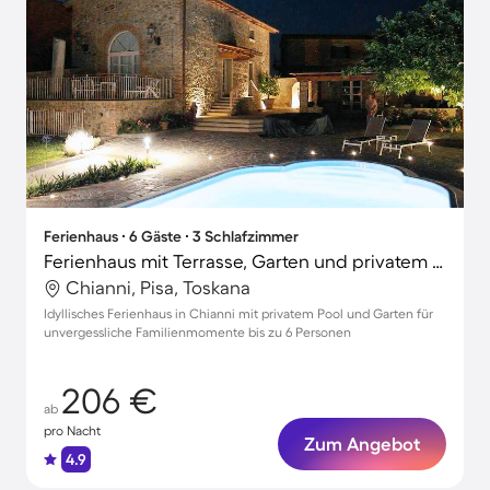
Ferienhaus ∙ 6 Gäste ∙ 3 Schlafzimmer
Ferienhaus mit Terrasse, Garten und privatem Pool | Naturblick
Chianni, Pisa, Toskana
Idyllisches Ferienhaus in Chianni mit privatem Pool und Garten für
unvergessliche Familienmomente bis zu 6 Personen
206 €
ab
pro Nacht
Zum Angebot
4.9