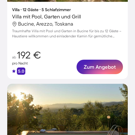
Villa ∙ 12 Gäste ∙ 5 Schlafzimmer
Villa mit Pool, Garten und Grill
Bucine, Arezzo, Toskana
Traumhafte Villa mit Pool und Garten in Bucine für bis zu 12 Gäste –
Haustiere willkommen und einladender Kamin für gemütliche
Abende
192 €
ab
pro Nacht
Zum Angebot
5.0