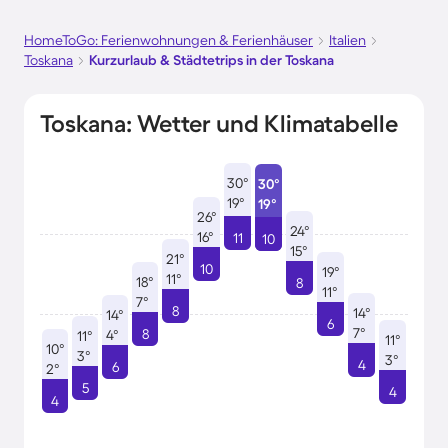
HomeToGo: Ferienwohnungen & Ferienhäuser
Italien
Toskana
Kurzurlaub & Städtetrips in der Toskana
Toskana: Wetter und Klimatabelle
30°
30°
19°
19°
26°
24°
16°
11
10
15°
21°
10
19°
11°
18°
8
11°
7°
8
14°
14°
6
7°
8
4°
11°
11°
10°
3°
3°
4
6
2°
5
4
4