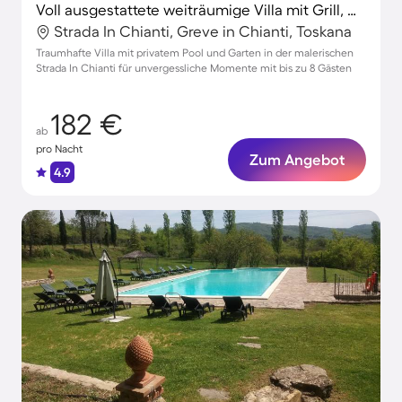
Voll ausgestattete weiträumige Villa mit Grill, Garten und privatem Pool | Ideal für Homeoffice | Haustiere sind willkommen
Strada In Chianti, Greve in Chianti, Toskana
Traumhafte Villa mit privatem Pool und Garten in der malerischen
Strada In Chianti für unvergessliche Momente mit bis zu 8 Gästen
182 €
ab
pro Nacht
Zum Angebot
4.9