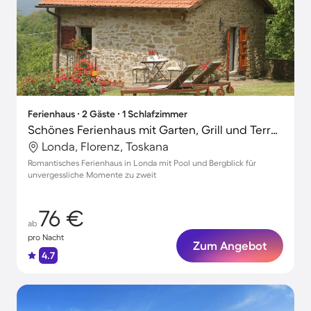
Ferienhaus ∙ 2 Gäste ∙ 1 Schlafzimmer
Schönes Ferienhaus mit Garten, Grill und Terrasse | Bergblick | Haustierfreundlich
Londa, Florenz, Toskana
Romantisches Ferienhaus in Londa mit Pool und Bergblick für
unvergessliche Momente zu zweit
76 €
ab
pro Nacht
Zum Angebot
4.7