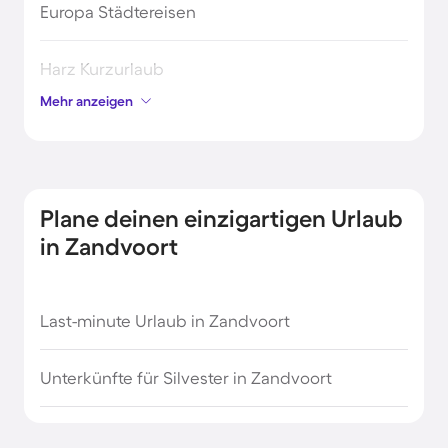
Europa Städtereisen
Harz Kurzurlaub
Mehr anzeigen
Kurztrip Palma De Mallorca
Kurztrip in Schottland
Plane deinen einzigartigen Urlaub
Kurztrip nach Dubai
in Zandvoort
Kurztrip nach England
Last-minute Urlaub in Zandvoort
Kurzurlaub am Chiemsee
Unterkünfte für Silvester in Zandvoort
Kurzurlaub am Gardasee