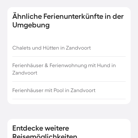
Kurzurlaub an der Mecklenburgischen
Seenplatte
Ähnliche Ferienunterkünfte in der
Umgebung
Kurzurlaub an der Polnischen Ostsee
Chalets und Hütten in Zandvoort
Kurzurlaub auf Gran Canaria
Ferienhäuser & Ferienwohnung mit Hund in
Kurzurlaub auf Sardinien
Zandvoort
Kurzurlaub auf Sylt
Ferienhäuser mit Pool in Zandvoort
Kurzurlaub auf Teneriffa
Kurzurlaub auf den Ostfriesischen Inseln
Entdecke weitere
Reisemöglichkeiten
Kurzurlaub im Elsass