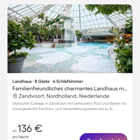
Landhaus ∙ 8 Gäste ∙ 4 Schlafzimmer
Familienfreundliches charmantes Landhaus mit beheiztem Pool und Garten | Haustiere sind willkommen
Zandvoort, Nordholland, Niederlande
Idyllisches Cottage in Zandvoort mit beheiztem Pool und Garten für
unvergessliche Familien- und Veranstaltungszeiten bis zu 8
Personen
136 €
ab
pro Nacht