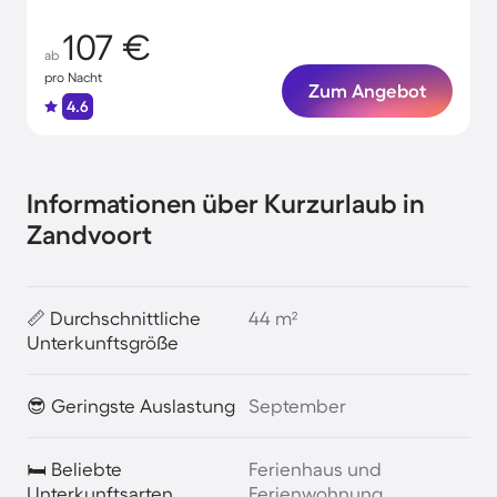
107 €
ab
pro Nacht
Zum Angebot
4.6
Informationen über Kurzurlaub in
Zandvoort
📏 Durchschnittliche
44 m²
Unterkunftsgröße
😎 Geringste Auslastung
September
🛏️ Beliebte
Ferienhaus und
Unterkunftsarten
Ferienwohnung