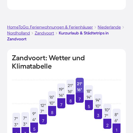
HomeToGo: Ferienwohnungen & Ferienhäuser
Niederlande
Nordholland
Zandvoort
Kurzurlaub & Städtetrips in
Zandvoort
Zandvoort: Wetter und
Klimatabelle
21°
21°
19°
16°
18°
16°
14°
16°
14°
7
14°
8
10°
7
12°
10°
5
10°
7°
8
9°
8°
3
7°
7°
7°
4°
6°
7
3°
3°
2
5
1