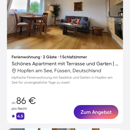
Ferienwohnung ∙ 2 Gäste ∙ 1 Schlafzimmer
Schönes Apartment mit Terrasse und Garten | Seeblick | Hunde erlaubt
Hopfen am See, Füssen, Deutschland
Idyllische Ferienwohnung mit Seeblick und Garten in Hopfen am
See für unvergessliche Tage zu zweit
86 €
ab
pro Nacht
Zum Angebot
4.5