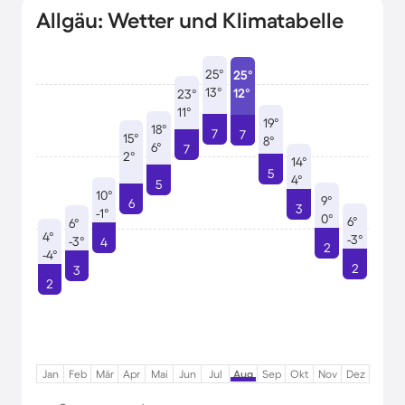
Allgäu: Wetter und Klimatabelle
25°
25°
13°
12°
23°
11°
19°
18°
7
7
15°
8°
6°
7
2°
14°
5
4°
5
10°
9°
6
3
-1°
0°
6°
6°
4°
-3°
-3°
4
2
-4°
2
3
2
Jan
Feb
Mär
Apr
Mai
Jun
Jul
Aug
Sep
Okt
Nov
Dez