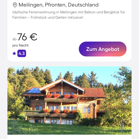
Meilingen, Pfronten, Deutschland
Idyllische Ferienwohnung in Meilingen mit Balkon und Bergblick für
Familien – Frühstück und Garten inklusive!
76 €
ab
pro Nacht
Zum Angebot
4.3