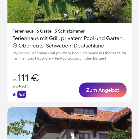
Ferienhaus ∙ 6 Gäste ∙ 3 Schlafzimmer
Ferienhaus mit Grill, privatem Pool und Garten | Bergblick
Oberreute, Schwaben, Deutschland
Idyllisches Ferienhaus mit privatem Pool und Sauna in Oberreute für
Familien und Haustiere – Ihr Rückzugsort in den Bergen!
111 €
ab
pro Nacht
Zum Angebot
4.8