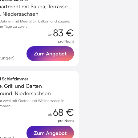
Voll ausgestattetes Apartment mit Sauna, Terrasse und Pool | Meerblick | Nah am Strand
, Niedersachsen
Duhnen mit Meerblick, Balkon und Zugang
me Tage zu zweit
83 €
ab
pro Nacht
Zum Angebot
tungen)
 1 Schlafzimmer
 Grill und Garten
ttmund, Niedersachsen
r zwei mit Garten und Wellnessoase in
kommen!
68 €
ab
pro Nacht
Zum Angebot
tungen)