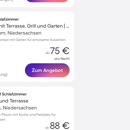
chlafzimmer
Schönes Ferienhaus mit Terrasse, Grill und Garten | Gartenblick
um, Niedersachsen
mersiel mit Garten für erholsame Auszeiten
75 €
ab
pro Nacht
Zum Angebot
ung)
 1 Schlafzimmer
und Terrasse
, Niedersachsen
Pilsum mit Küche und Parkplatz für
weit
88 €
ab