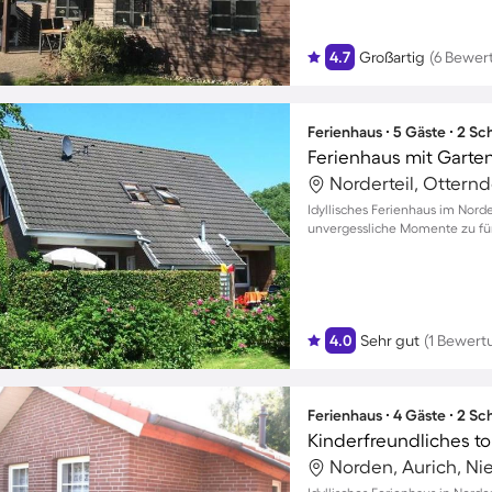
4.7
Großartig
(6 Bewer
Ferienhaus ∙ 5 Gäste ∙ 2 S
Ferienhaus mit Garten
Norderteil, Ottern
Idyllisches Ferienhaus im Norde
unvergessliche Momente zu fü
4.0
Sehr gut
(1 Bewert
Ferienhaus ∙ 4 Gäste ∙ 2 S
Norden, Aurich, N