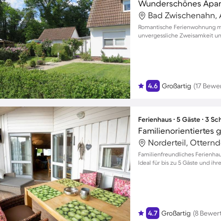
Wunderschönes Apar
Bad Zwischenahn,
Romantische Ferienwohnung mit
unvergessliche Zweisamkeit u
4.6
Großartig
(17 Bewe
Ferienhaus ∙ 5 Gäste ∙ 3 S
Norderteil, Ottern
Familienfreundliches Ferienhau
Ideal für bis zu 5 Gäste und ihr
4.7
Großartig
(8 Bewer