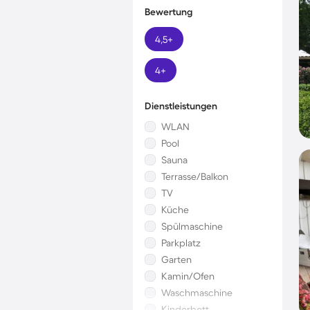
Bewertung
4,5+
4+
Dienstleistungen
WLAN
Pool
Sauna
Terrasse/Balkon
TV
Küche
Spülmaschine
Parkplatz
Garten
Kamin/Ofen
Waschmaschine
Kinderbett