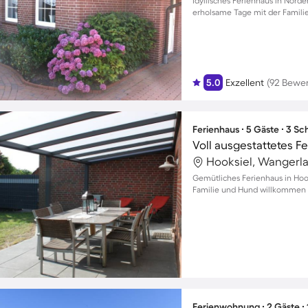
Idyllisches Ferienhaus in Nord
erholsame Tage mit der Familie
5.0
Exzellent
(92 Bewe
Ferienhaus ∙ 5 Gäste ∙ 3 S
Hooksiel, Wangerl
Gemütliches Ferienhaus in Hook
Familie und Hund willkommen
Ferienwohnung ∙ 2 Gäste ∙