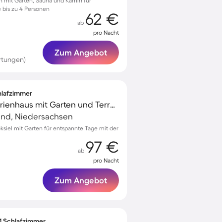
en mit Garten, Sauna und Kamin für
 bis zu 4 Personen
62 €
ab
pro Nacht
Zum Angebot
rtungen)
chlafzimmer
Voll ausgestattetes Ferienhaus mit Garten und Terrasse | Hunde erlaubt
and, Niedersachsen
siel mit Garten für entspannte Tage mit der
97 €
ab
pro Nacht
Zum Angebot
 1 Schlafzimmer