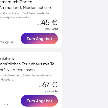
tment mit Garten
 Ammerland, Niedersachsen
 Gartenidylle in Bad Zwischenahn für
nd entspannte Auszeiten
45 €
ab
pro Nacht
Zum Angebot
rtungen)
chlafzimmer
Familienorientiertes gemütliches Ferienhaus mit Terrasse, Garten und Grill | Nah am Strand | Haustierfreundlich
dorf, Niedersachsen
s mit Garten und Balkon im Norderteil –
e Haustiere
67 €
ab
pro Nacht
Zum Angebot
tungen)