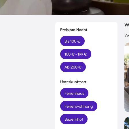
W
Preis pro Nacht
We
Bis 100 €
100 € - 199 €
Ab 200 €
Unterkunftsart
Ferienhaus
Ferienwohnung
Bauernhof