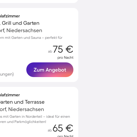
chlafzimmer
 Grill und Garten
f, Niedersachsen
rn mit Garten und Sauna – perfekt für
75 €
ab
pro Nacht
Zum Angebot
tungen)
chlafzimmer
 Garten und Terrasse
dorf, Niedersachsen
 mit Garten in Norderteil – ideal für einen
eren und Parkmöglichkeiten!
65 €
ab
pro Nacht