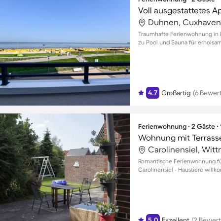
Duhnen, Cuxhaven
Traumhafte Ferienwohnung in 
zu Pool und Sauna für erholsa
4.7
Großartig
(6 Bewer
Ferienwohnung ∙ 2 Gäste ∙
Wohnung mit Terrasse,
Carolinensiel, Wi
Romantische Ferienwohnung fü
Carolinensiel - Haustiere will
5.0
Exzellent
(2 Bewer