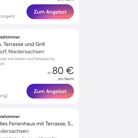
Zum Angebot
tungen)
chlafzimmer
, Terrasse und Grill
dorf, Niedersachsen
rteil mit Garten und Parkplatz für
nft
80 €
ab
pro Nacht
Zum Angebot
ung)
chlafzimmer
Kinderfreundliches tolles Ferienhaus mit Terrasse, Sauna und Garten
iedersachsen