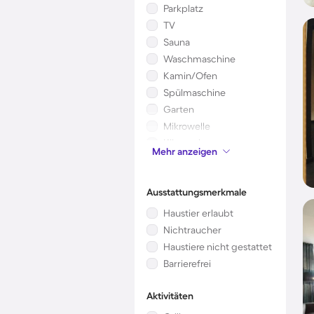
Parkplatz
TV
Sauna
Waschmaschine
Kamin/Ofen
Spülmaschine
Garten
Mikrowelle
Klimaanlage
Mehr anzeigen
Kinderbett
Ausstattungsmerkmale
Haustier erlaubt
Nichtraucher
Haustiere nicht gestattet
Barrierefrei
Aktivitäten