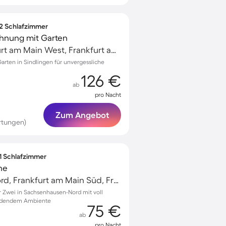
 2 Schlafzimmer
hnung mit Garten
Sindlingen, Frankfurt am Main West, Frankfurt am Main
arten in Sindlingen für unvergessliche
126 €
ab
pro Nacht
Zum Angebot
rtungen)
 1 Schlafzimmer
he
Sachsenhausen-Nord, Frankfurt am Main Süd, Frankfurt am Main
 Zwei in Sachsenhausen-Nord mit voll
ladendem Ambiente
75 €
ab
pro Nacht