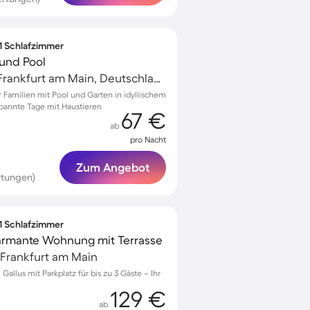
 1 Schlafzimmer
und Pool
Nieder-Erlenbach, Frankfurt am Main, Deutschland
Familien mit Pool und Garten in idyllischem
spannte Tage mit Haustieren
67 €
ab
pro Nacht
Zum Angebot
rtungen)
 1 Schlafzimmer
harmante Wohnung mit Terrasse
, Frankfurt am Main
llus mit Parkplatz für bis zu 3 Gäste – Ihr
129 €
ab