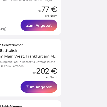
zwei mit Küche und Parkplatz in ruhiger
77 €
ab
pro Nacht
Zum Angebot
ung)
 3 Schlafzimmer
Stadtblick
Höchst, Frankfurt am Main West, Frankfurt am Main
nung mit Pool in Höchst für unvergessliche
bis zu 6 Personen
202 €
ab
pro Nacht
Zum Angebot
 1 Schlafzimmer