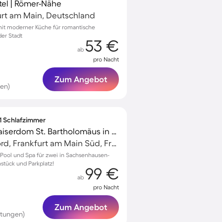
el | Römer-Nähe
urt am Main, Deutschland
mit moderner Küche für romantische
der Stadt
53 €
ab
pro Nacht
Zum Angebot
en)
 1 Schlafzimmer
Wohnung mit Pool | Kaiserdom St. Bartholomäus in der Nähe
Sachsenhausen-Nord, Frankfurt am Main Süd, Frankfurt am Main
Pool und Spa für zwei in Sachsenhausen-
hstück und Parkplatz!
99 €
ab
pro Nacht
Zum Angebot
rtungen)