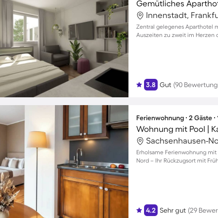
Gemütliches Aparthot
Innenstadt, Frankf
Zentral gelegenes Aparthotel 
Auszeiten zu zweit im Herzen 
3.8
Gut
(90 Bewertung
Ferienwohnung ∙ 2 Gäste ∙
Erholsame Ferienwohnung mit 
Nord – Ihr Rückzugsort mit Frü
4.2
Sehr gut
(29 Bewe