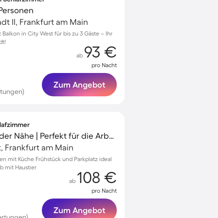
 Personen
dt II, Frankfurt am Main
lkon in City West für bis zu 3 Gäste – Ihr
dt!
93 €
ab
pro Nacht
Zum Angebot
rtungen)
hlafzimmer
Aparthotel | Römer in der Nähe | Perfekt für die Arbeit von Zuhause | Haustierfreundlich
, Frankfurt am Main
en mit Küche Frühstück und Parkplatz ideal
b mit Haustier
108 €
ab
pro Nacht
Zum Angebot
ertungen)