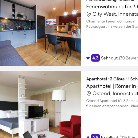
Ferienwohnung für 3
City West, Innensta
Charmante Ferienwohnung mit Ba
Rückzugsort im Herzen der Sta
4.3
Sehr gut
(70 Bewe
Aparthotel ∙ 3 Gäste ∙ 1 Sc
Ostend, Innenstadt
Ostend Aparthotel für 3 Person
für einen entspannenden Urlau
4.8
Exzellent
(214 Bew