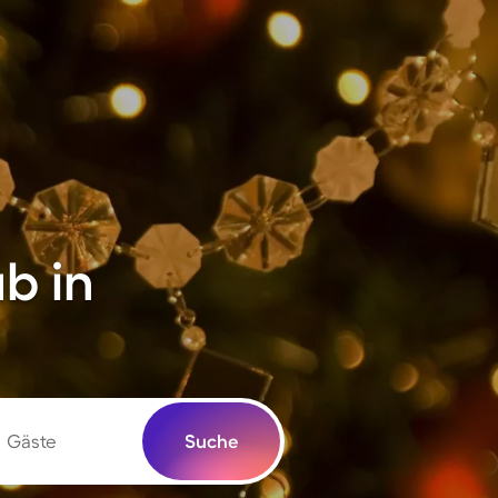
b in
Gäste
Suche