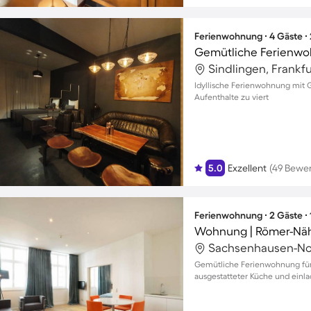
Ferienwohnung ∙ 4 Gäste ∙
Gemütliche Ferienwo
Idyllische Ferienwohnung mit G
Aufenthalte zu viert
5.0
Exzellent
(49 Bewe
Ferienwohnung ∙ 2 Gäste ∙
Wohnung | Römer-Nä
Gemütliche Ferienwohnung für
ausgestatteter Küche und ein