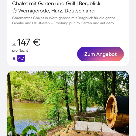
Chalet mit Garten und Grill | Bergblick
Wernigerode, Harz, Deutschland
Charmantes Chalet in Wernigerode mit Bergblick für die ganze
Familie und Haustieren – Erholung pur im Garten und auf dem
Balkon!
147 €
ab
pro Nacht
Zum Angebot
4.7