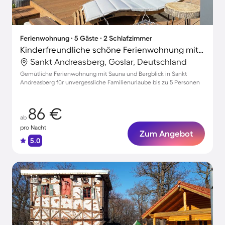
Ferienwohnung ∙ 5 Gäste ∙ 2 Schlafzimmer
Kinderfreundliche schöne Ferienwohnung mit Sauna, Grill und Terrasse | Bergblick
Sankt Andreasberg, Goslar, Deutschland
Gemütliche Ferienwohnung mit Sauna und Bergblick in Sankt
Andreasberg für unvergessliche Familienurlaube bis zu 5 Personen
86 €
ab
pro Nacht
Zum Angebot
5.0