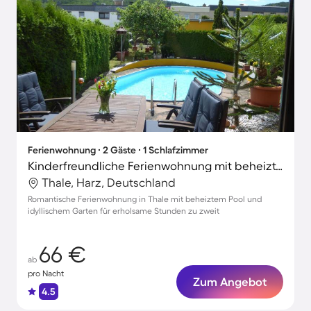
Ferienwohnung ∙ 2 Gäste ∙ 1 Schlafzimmer
Kinderfreundliche Ferienwohnung mit beheiztem Pool, Grill und Garten | Gartenblick
Thale, Harz, Deutschland
Romantische Ferienwohnung in Thale mit beheiztem Pool und
idyllischem Garten für erholsame Stunden zu zweit
66 €
ab
pro Nacht
Zum Angebot
4.5