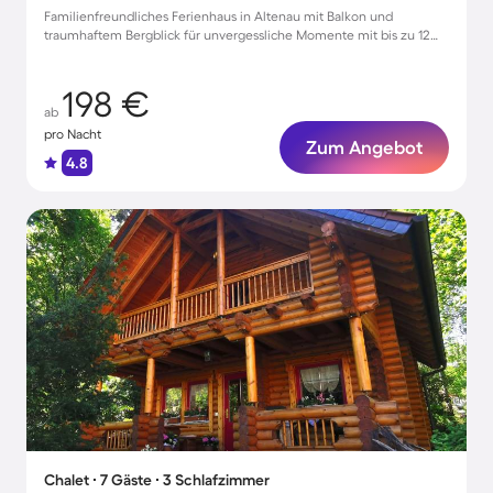
Familienfreundliches Ferienhaus in Altenau mit Balkon und
traumhaftem Bergblick für unvergessliche Momente mit bis zu 12
Gästen
198 €
ab
pro Nacht
Zum Angebot
4.8
Chalet ∙ 7 Gäste ∙ 3 Schlafzimmer