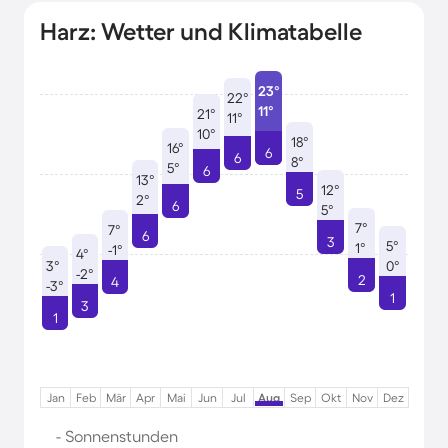
Harz: Wetter und Klimatabelle
23°
22°
11°
21°
11°
10°
18°
16°
6
6
8°
5°
6
13°
12°
5
2°
6
5°
7°
7°
6
3
5°
1°
-1°
4°
3°
0°
-2°
2
4
-3°
1
3
1
Jan
Feb
Mär
Apr
Mai
Jun
Jul
Aug
Sep
Okt
Nov
Dez
- Sonnenstunden