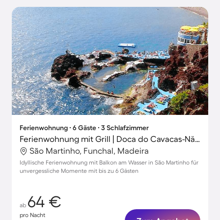
Ferienwohnung ∙ 6 Gäste ∙ 3 Schlafzimmer
Ferienwohnung mit Grill | Doca do Cavacas-Nähe | Stadtblick
São Martinho, Funchal, Madeira
Idyllische Ferienwohnung mit Balkon am Wasser in São Martinho für
unvergessliche Momente mit bis zu 6 Gästen
64 €
ab
pro Nacht