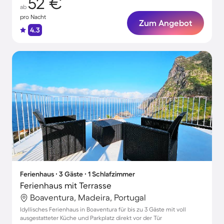
52 €
ab
pro Nacht
Zum Angebot
4.3
Ferienhaus ∙ 3 Gäste ∙ 1 Schlafzimmer
Ferienhaus mit Terrasse
Boaventura, Madeira, Portugal
Idyllisches Ferienhaus in Boaventura für bis zu 3 Gäste mit voll
ausgestatteter Küche und Parkplatz direkt vor der Tür