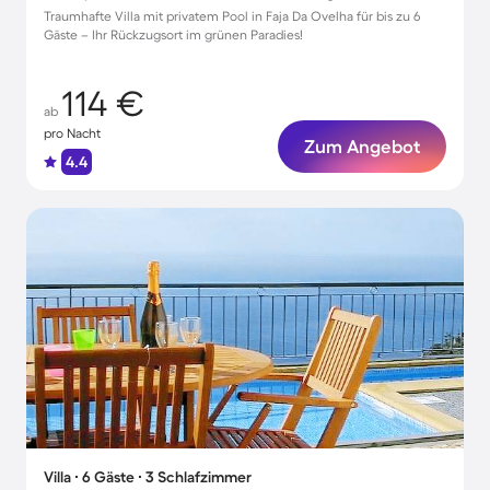
Traumhafte Villa mit privatem Pool in Faja Da Ovelha für bis zu 6
Gäste – Ihr Rückzugsort im grünen Paradies!
114 €
ab
pro Nacht
Zum Angebot
4.4
Villa ∙ 6 Gäste ∙ 3 Schlafzimmer