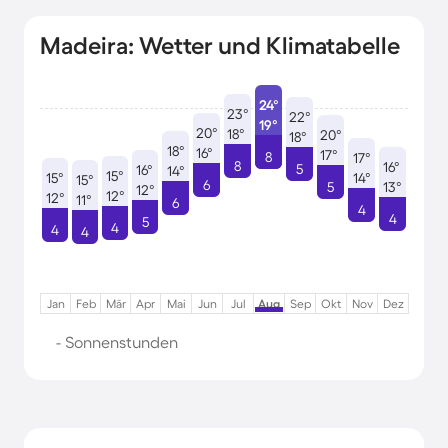
Madeira: Wetter und Klimatabelle
24°
23°
22°
19°
20°
18°
20°
18°
18°
16°
17°
8
17°
8
16°
5
16°
14°
15°
15°
14°
15°
6
5
13°
12°
12°
12°
11°
6
4
4
5
4
4
4
Jan
Feb
Mär
Apr
Mai
Jun
Jul
Aug
Sep
Okt
Nov
Dez
- Sonnenstunden