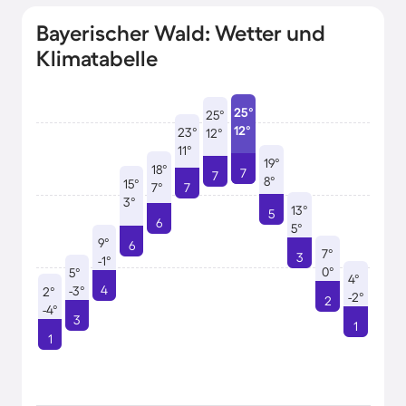
Bayerischer Wald: Wetter und
Klimatabelle
25°
25°
12°
23°
12°
11°
19°
18°
7
7
8°
15°
7°
7
3°
13°
5
6
5°
9°
6
7°
3
-1°
0°
5°
4°
4
-3°
2°
-2°
2
-4°
3
1
1