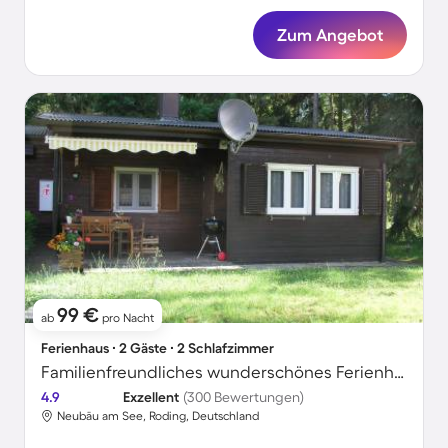
Zum Angebot
99 €
ab
pro Nacht
Ferienhaus ∙ 2 Gäste ∙ 2 Schlafzimmer
Familienfreundliches wunderschönes Ferienhaus mit Grill und Terrasse | Seeblick | Haustiere sind willkommen
4.9
Exzellent
(300 Bewertungen)
Neubäu am See, Roding, Deutschland