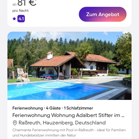
81 €
ab
pro Nacht
Zum Angebot
4.1
Ferienwohnung ∙ 4 Gäste ∙ 1 Schlafzimmer
Ferienwohnung Wohnung Adalbert Stifter im Bayerischen Wald
Raßreuth, Hauzenberg, Deutschland
Charmante Ferienwohnung mit Pool in Raßreuth - ideal für Familien
und Hundebesitzer inmitten der Natur