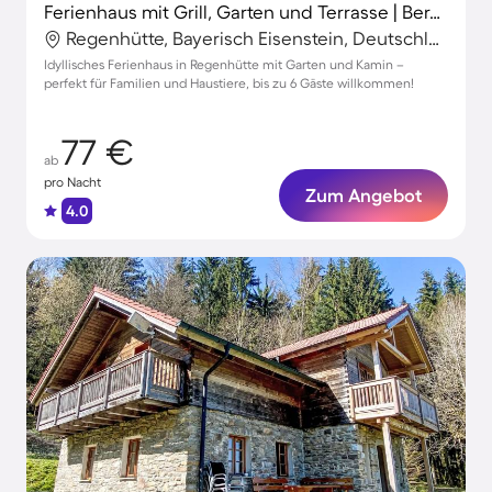
Ferienhaus mit Grill, Garten und Terrasse | Bergblick
Regenhütte, Bayerisch Eisenstein, Deutschland
Idyllisches Ferienhaus in Regenhütte mit Garten und Kamin –
perfekt für Familien und Haustiere, bis zu 6 Gäste willkommen!
77 €
ab
pro Nacht
Zum Angebot
4.0