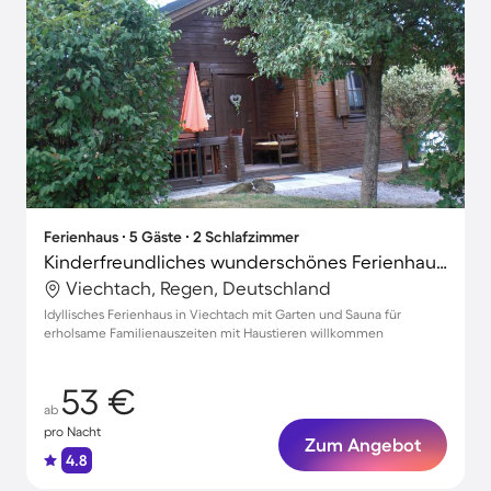
Ferienhaus ∙ 5 Gäste ∙ 2 Schlafzimmer
Kinderfreundliches wunderschönes Ferienhaus mit Sauna, Garten und Grill | Naturblick | Haustiere sind willkommen
Viechtach, Regen, Deutschland
Idyllisches Ferienhaus in Viechtach mit Garten und Sauna für
erholsame Familienauszeiten mit Haustieren willkommen
53 €
ab
pro Nacht
Zum Angebot
4.8