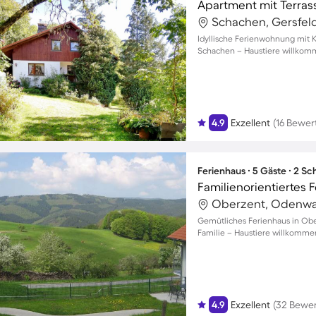
Apartment mit Terras
Schachen, Gersfel
Idyllische Ferienwohnung mit K
Schachen – Haustiere willkom
4.9
Exzellent
(16 Bewe
Ferienhaus ∙ 5 Gäste ∙ 2 S
Oberzent, Odenwal
Gemütliches Ferienhaus in Obe
Familie – Haustiere willkomme
4.9
Exzellent
(32 Bewe