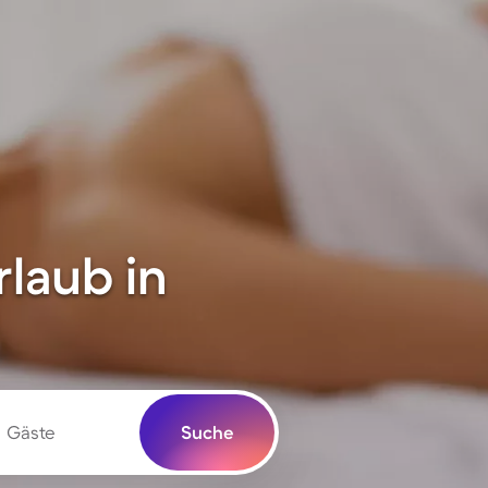
laub in
Gäste
Suche