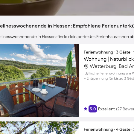
ellnesswochenende in Hessen: Empfohlene Ferienunterk
llnesswochenende in Hessen: finde dein perfektes Ferienhaus schon ab
Ferienwohnung ∙ 3 Gäste ∙
Wohnung | Naturblick
Wetterburg, Bad A
Idyllische Ferienwohnung am W
– Entspannung für bis zu 3 Gäst
5.0
Exzellent
(27 Bewe
Ferienwohnung ∙ 4 Gäste ∙