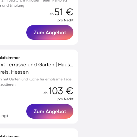
2 in Bad Orb mit kostenfreiem Parkplatz
r und Erholung
51 €
ab
pro Nacht
Zum Angebot
chlafzimmer
Schönes Ferienhaus mit Terrasse und Garten | Haustiere sind willkommen
reis, Hessen
rn mit Garten und Küche für erholsame Tage
Haustieren
103 €
ab
pro Nacht
Zum Angebot
ung)
chlafzimmer