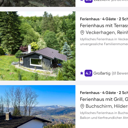
Ferienhaus ∙ 4 Gäste ∙ 2 S
Ferienhaus mit Terrass
Veckerhagen, Rein
Idyllisches Ferienhaus in Veck
unvergessliche Familienmomen
4.7
Großartig
(61 Bewe
Ferienhaus ∙ 4 Gäste ∙ 2 S
Ferienhaus mit Grill,
Buchschirm, Hilder
Idyllisches Ferienhaus in Buchs
Balkon und tierfreundlicher A