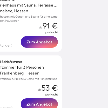
Voll ausgestattetes Ferienhaus mit Sauna, Terrasse und Grill | Haustierfreundlich
melsee, Hessen
nghausen mit Garten und Sauna für erholsame
hren Haustieren
91 €
ab
pro Nacht
Zum Angebot
rtungen)
 1 Schlafzimmer
afzimmer für 3 Personen
Frankenberg, Hessen
aldeck für bis zu 3 Gäste mit Parkplatz und
53 €
ab
pro Nacht
Zum Angebot
rtungen)