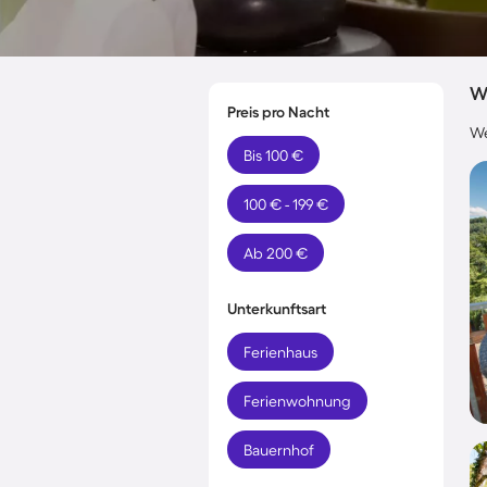
W
Preis pro Nacht
We
Bis 100 €
100 € - 199 €
Ab 200 €
Unterkunftsart
Ferienhaus
Ferienwohnung
Bauernhof