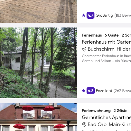
4.7
Großartig
(183 Bew
Ferienhaus ∙ 6 Gäste ∙ 2 S
Ferienhaus mit Garten,
Buchschirm, Hilder
Charmantes Ferienhaus in Buchs
Garten und Balkon – ein Rückzug
4.8
Exzellent
(262 Bew
Ferienwohnung ∙ 2 Gäste ∙
Gemütliches Apartmen
Bad Orb, Main-Kinz