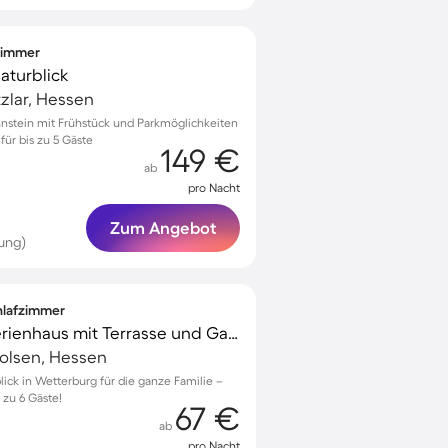
fzimmer
Naturblick
zlar, Hessen
nstein mit Frühstück und Parkmöglichkeiten
für bis zu 5 Gäste
149 €
ab
pro Nacht
Zum Angebot
ung)
chlafzimmer
Kinderfreundliches Ferienhaus mit Terrasse und Garten | Naturblick
rolsen, Hessen
lick in Wetterburg für die ganze Familie –
 zu 6 Gäste!
67 €
ab
pro Nacht