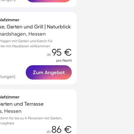
chlafzimmer
e, Garten und Grill | Naturblick
hardshagen, Hessen
erhagen mit Garten und Kamin für
te mit Haustieren willkommen
95 €
ab
pro Nacht
Zum Angebot
rtungen)
chlafzimmer
 Garten und Terrasse
s, Hessen
chirm für bis zu 4 Personen mit Garten,
tmosphäre
86 €
ab