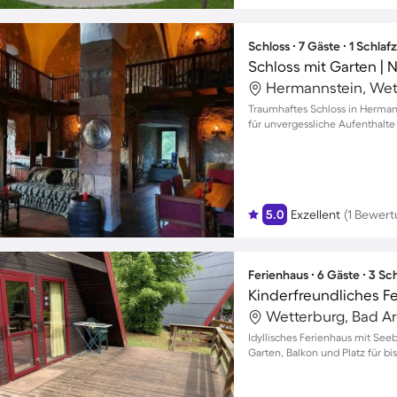
Schloss ∙ 7 Gäste ∙ 1 Schla
Schloss mit Garten | 
Hermannstein, Wet
Traumhaftes Schloss in Herman
für unvergessliche Aufenthalte 
5.0
Exzellent
(1 Bewert
Ferienhaus ∙ 6 Gäste ∙ 3 S
Wetterburg, Bad A
Idyllisches Ferienhaus mit Seeb
Garten, Balkon und Platz für bis