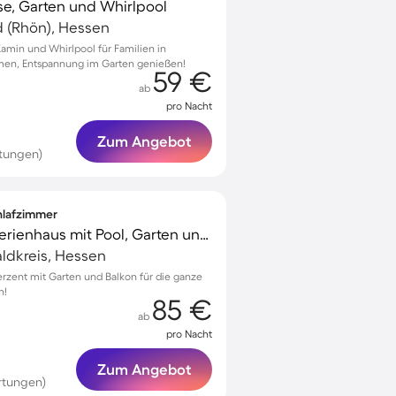
se, Garten und Whirlpool
d (Rhön), Hessen
amin und Whirlpool für Familien in
men, Entspannung im Garten genießen!
59 €
ab
pro Nacht
Zum Angebot
rtungen)
chlafzimmer
Familienorientiertes Ferienhaus mit Pool, Garten und Terrasse | Naturblick | Hunde erlaubt
dkreis, Hessen
rzent mit Garten und Balkon für die ganze
n!
85 €
ab
pro Nacht
Zum Angebot
rtungen)