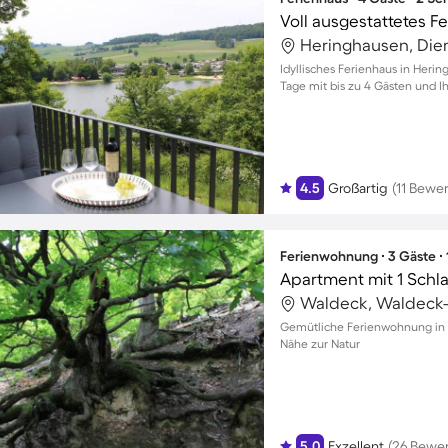
Heringhausen, Die
Idyllisches Ferienhaus in Heri
Tage mit bis zu 4 Gästen und I
4.5
Großartig
(11 Bewe
Ferienwohnung ∙ 3 Gäste ∙
Apartment mit 1 Schl
Waldeck, Waldeck-
Gemütliche Ferienwohnung in W
Nähe zur Natur
5.0
Exzellent
(26 Bewe