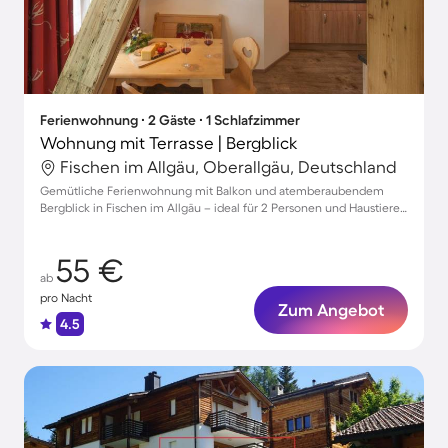
Ferienwohnung ∙ 2 Gäste ∙ 1 Schlafzimmer
Wohnung mit Terrasse | Bergblick
Fischen im Allgäu, Oberallgäu, Deutschland
Gemütliche Ferienwohnung mit Balkon und atemberaubendem
Bergblick in Fischen im Allgäu – ideal für 2 Personen und Haustiere
willkommen!
55 €
ab
pro Nacht
Zum Angebot
4.5