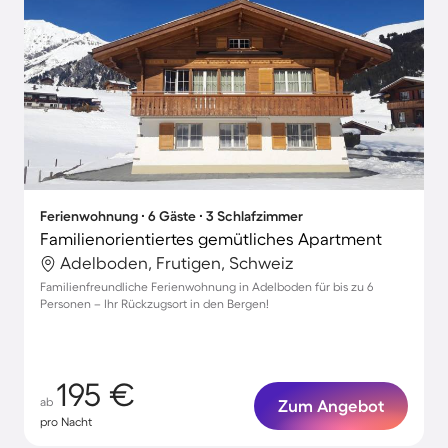
Ferienwohnung ∙ 6 Gäste ∙ 3 Schlafzimmer
Familienorientiertes gemütliches Apartment
Adelboden, Frutigen, Schweiz
Familienfreundliche Ferienwohnung in Adelboden für bis zu 6
Personen – Ihr Rückzugsort in den Bergen!
195 €
ab
Zum Angebot
pro Nacht