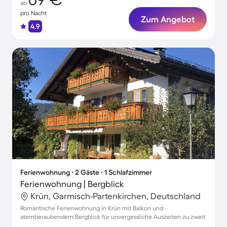
ab
pro Nacht
Zum Angebot
4.9
Ferienwohnung ∙ 2 Gäste ∙ 1 Schlafzimmer
Ferienwohnung | Bergblick
Krün, Garmisch-Partenkirchen, Deutschland
Romantische Ferienwohnung in Krün mit Balkon und
atemberaubendem Bergblick für unvergessliche Auszeiten zu zweit