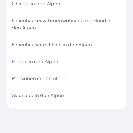
Chalets in den Alpen
Wellnessurlaub in Südtirol
Ferienhäuser & Ferienwohnung mit Hund in
den Alpen
Wellnessurlaub in Tirol
Ferienhäuser mit Pool in den Alpen
Wellnesswochenende an der Mosel
Hütten in den Alpen
Wellnesswochenende auf Sylt
Pensionen in den Alpen
Wellnesswochenende auf Usedom
Skiurlaub in den Alpen
Wellnesswochenende im Bayerischen Wald
Wellnesswochenende im Erzgebirge
Wellnesswochenende im Saarland