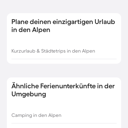
Nordsee Wellnessurlaub
Plane deinen einzigartigen Urlaub
Ostsee Wellnessurlaub
in den Alpen
Rügen Wellnessurlaub
Kurzurlaub & Städtetrips in den Alpen
Sauerland Wellnessurlaub
Wellnessurlaub an der Polnischen Ostsee
Ähnliche Ferienunterkünfte in der
Wellnessurlaub im Schwarzwald
Umgebung
Wellnessurlaub in Brandenburg
Camping in den Alpen
Wellnessurlaub in Rheinland Pfalz