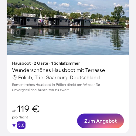
Hausboot ∙ 2 Gäste ∙ 1 Schlafzimmer
Wunderschönes Hausboot mit Terrasse
Pölich, Trier-Saarburg, Deutschland
Romantisches Hausboot in Pölich direkt am Wasser für
unvergessliche Auszeiten zu zweit
119 €
ab
pro Nacht
Zum Angebot
5.0