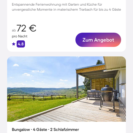
Entspannende Ferienwohnung mit Garten und Küche für
unvergessliche Momente in malerischem Trarbach für bis zu 4 Gäste
72 €
ab
pro Nacht
Zum Angebot
4.8
Bungalow ∙ 4 Gäste ∙ 2 Schlafzimmer