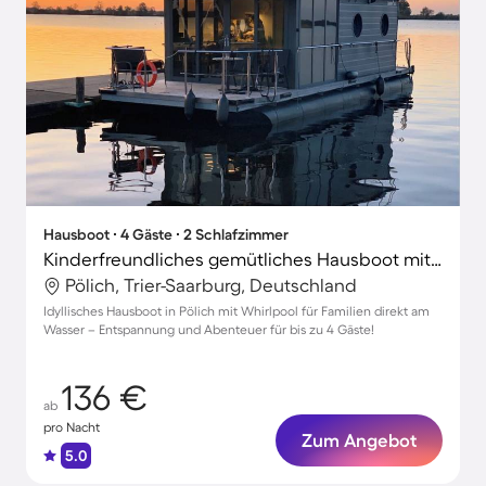
Hausboot ∙ 4 Gäste ∙ 2 Schlafzimmer
Kinderfreundliches gemütliches Hausboot mit Terrasse
Pölich, Trier-Saarburg, Deutschland
Idyllisches Hausboot in Pölich mit Whirlpool für Familien direkt am
Wasser – Entspannung und Abenteuer für bis zu 4 Gäste!
136 €
ab
pro Nacht
Zum Angebot
5.0