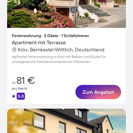
Ferienwohnung ∙ 3 Gäste ∙ 1 Schlafzimmer
Apartment mit Terrasse
Kröv, Bernkastel-Wittlich, Deutschland
Idyllische Ferienwohnung in Kröv mit Balkon und Küche für
unvergessliche Familienmomente bis 3 Personen
81 €
ab
pro Nacht
Zum Angebot
5.0