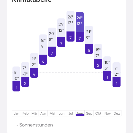
26°
26°
13°
13°
24°
12°
21°
20°
9°
7
7
8°
16°
7
4°
15°
5
7
7°
11°
6
10°
2°
2
7°
3°
7°
5°
-0°
4
2°
1
-0°
2
1
1
Jan
Feb
Mär
Apr
Mai
Jun
Jul
Aug
Sep
Okt
Nov
Dez
- Sonnenstunden