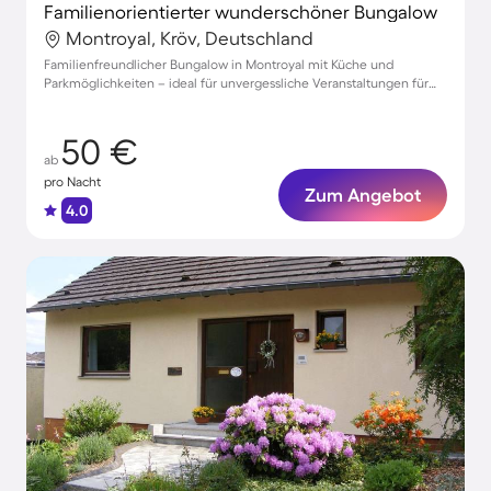
Familienorientierter wunderschöner Bungalow
Montroyal, Kröv, Deutschland
Familienfreundlicher Bungalow in Montroyal mit Küche und
Parkmöglichkeiten – ideal für unvergessliche Veranstaltungen für
bis zu 4 Gäste!
50 €
ab
pro Nacht
Zum Angebot
4.0