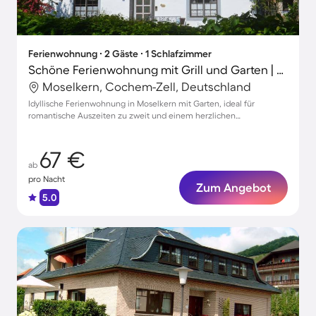
Ferienwohnung ∙ 2 Gäste ∙ 1 Schlafzimmer
Schöne Ferienwohnung mit Grill und Garten | Haustiere sind willkommen
Moselkern, Cochem-Zell, Deutschland
Idyllische Ferienwohnung in Moselkern mit Garten, ideal für
romantische Auszeiten zu zweit und einem herzlichen
Frühstücksservice.
67 €
ab
pro Nacht
Zum Angebot
5.0