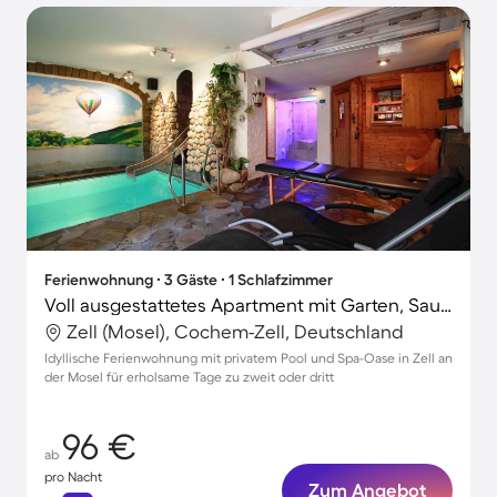
Ferienwohnung ∙ 3 Gäste ∙ 1 Schlafzimmer
Voll ausgestattetes Apartment mit Garten, Sauna und privatem Pool | Stadtblick | Haustiere sind willkommen
Zell (Mosel), Cochem-Zell, Deutschland
Idyllische Ferienwohnung mit privatem Pool und Spa-Oase in Zell an
der Mosel für erholsame Tage zu zweit oder dritt
96 €
ab
pro Nacht
Zum Angebot