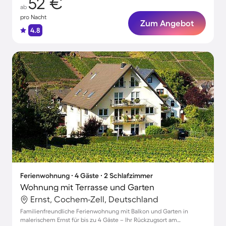
52 €
ab
pro Nacht
Zum Angebot
4.8
Ferienwohnung ∙ 4 Gäste ∙ 2 Schlafzimmer
Wohnung mit Terrasse und Garten
Ernst, Cochem-Zell, Deutschland
Familienfreundliche Ferienwohnung mit Balkon und Garten in
malerischem Ernst für bis zu 4 Gäste – Ihr Rückzugsort am