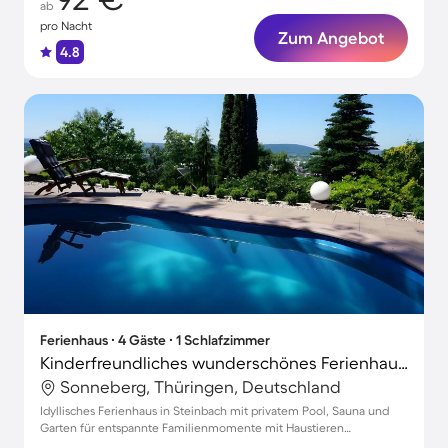
ab
pro Nacht
Zum Angebot
4.8
Ferienhaus ∙ 4 Gäste ∙ 1 Schlafzimmer
Kinderfreundliches wunderschönes Ferienhaus mit Terrasse, privatem Pool und Sauna | Haustiere sind willkommen
Sonneberg, Thüringen, Deutschland
Idyllisches Ferienhaus in Steinbach mit privatem Pool, Sauna und
Garten für entspannte Familienmomente mit Haustieren
willkommen