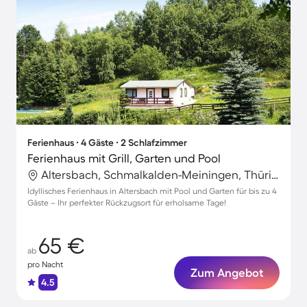
Ferienhaus ∙ 4 Gäste ∙ 2 Schlafzimmer
Ferienhaus mit Grill, Garten und Pool
Altersbach, Schmalkalden-Meiningen, Thüringen
Idyllisches Ferienhaus in Altersbach mit Pool und Garten für bis zu 4
Gäste – Ihr perfekter Rückzugsort für erholsame Tage!
65 €
ab
pro Nacht
Zum Angebot
4.5