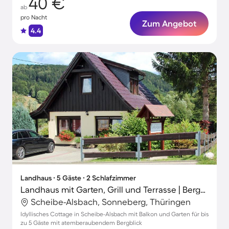
40 €
ab
pro Nacht
Zum Angebot
4.4
Landhaus ∙ 5 Gäste ∙ 2 Schlafzimmer
Landhaus mit Garten, Grill und Terrasse | Bergblick
Scheibe-Alsbach, Sonneberg, Thüringen
Idyllisches Cottage in Scheibe-Alsbach mit Balkon und Garten für bis
zu 5 Gäste mit atemberaubendem Bergblick