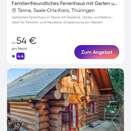
Familienfreundliches Ferienhaus mit Garten und Grill | Naturblick | Ideal für Homeoffice | Haustiere sind willkommen
Tanna, Saale-Orla-Kreis, Thüringen
Idyllisches Ferienhaus in Tanna mit Seeblick, Garten und Balkon –
ideal für Familien und Haustiere. Entspannung am Wasser!
54 €
ab
pro Nacht
Zum Angebot
4.4