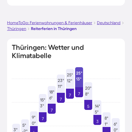
HomeToGo: Ferienwohnungen & Ferienhäuser
Deutschland
Thüringen
Reiterferien in Thüringen
Thüringen: Wetter und
Klimatabelle
25°
25°
13°
23°
12°
11°
20°
18°
7
8°
7
6°
7
15°
3°
14°
5
7
5°
9°
8°
7
3
0°
1°
6°
5°
3°
0°
-2°