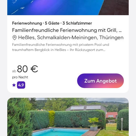
Ferienwohnung ∙ 5 Gäste ∙ 3 Schlafzimmer
Familienfreundliche Ferienwohnung mit Grill, privatem Pool und Garten | Bergblick | Haustiere sind willkommen
Heßles, Schmalkalden-Meiningen, Thüringen
Familienfreundliche Ferienwohnung mit privatem Pool und
traumhaftem Bergblick in Heßles – Ihr Rückzugsort zum
Entspannen!
80 €
ab
pro Nacht
Zum Angebot
4.9