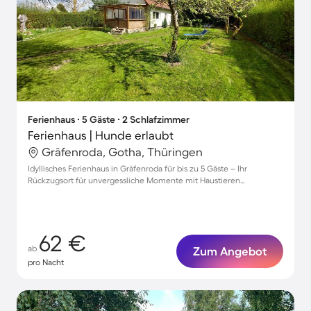
Ferienhaus ∙ 5 Gäste ∙ 2 Schlafzimmer
Ferienhaus | Hunde erlaubt
Gräfenroda, Gotha, Thüringen
Idyllisches Ferienhaus in Gräfenroda für bis zu 5 Gäste – Ihr
Rückzugsort für unvergessliche Momente mit Haustieren
willkommen!
62 €
ab
Zum Angebot
pro Nacht