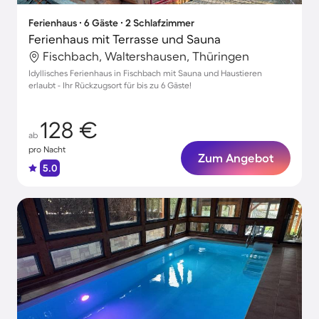
Ferienhaus ∙ 6 Gäste ∙ 2 Schlafzimmer
Ferienhaus mit Terrasse und Sauna
Fischbach, Waltershausen, Thüringen
Idyllisches Ferienhaus in Fischbach mit Sauna und Haustieren
erlaubt - Ihr Rückzugsort für bis zu 6 Gäste!
128 €
ab
pro Nacht
Zum Angebot
5.0