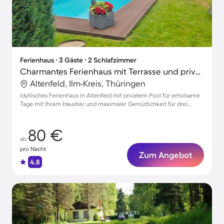
Ferienhaus ∙ 3 Gäste ∙ 2 Schlafzimmer
Charmantes Ferienhaus mit Terrasse und privatem Pool | Haustiere sind willkommen
Altenfeld, Ilm-Kreis, Thüringen
Idyllisches Ferienhaus in Altenfeld mit privatem Pool für erholsame
Tage mit Ihrem Haustier und maximaler Gemütlichkeit für drei
Gäste
80 €
ab
pro Nacht
Zum Angebot
4.8