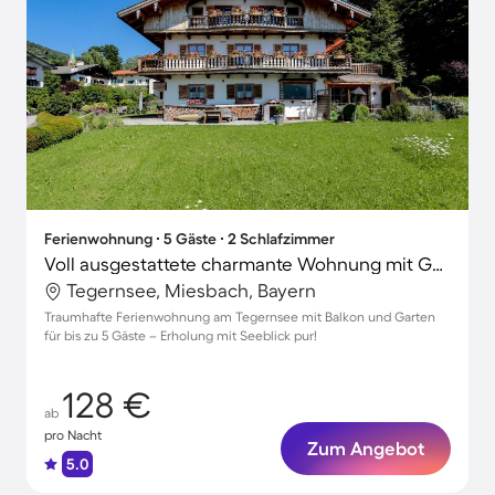
Ferienwohnung ∙ 5 Gäste ∙ 2 Schlafzimmer
Voll ausgestattete charmante Wohnung mit Garten | Seeblick
Tegernsee, Miesbach, Bayern
Traumhafte Ferienwohnung am Tegernsee mit Balkon und Garten
für bis zu 5 Gäste – Erholung mit Seeblick pur!
128 €
ab
pro Nacht
Zum Angebot
5.0