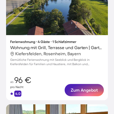
Ferienwohnung ∙ 4 Gäste ∙ 1 Schlafzimmer
Wohnung mit Grill, Terrasse und Garten | Gartenblick
Kiefersfelden, Rosenheim, Bayern
Gemütliche Ferienwohnung mit Seeblick und Bergblick in
Kiefersfelden für Familien und Haustiere, mit Balkon und
Gartenidylle
96 €
ab
pro Nacht
Zum Angebot
4.0