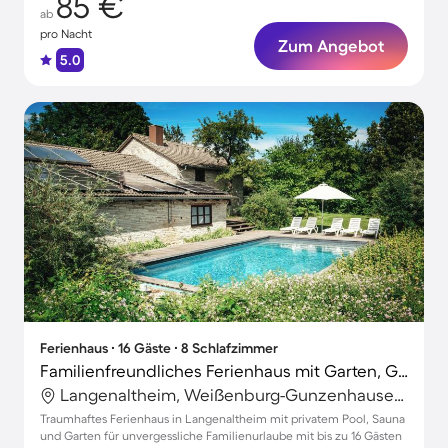
85 €
ab
pro Nacht
Zum Angebot
5.0
Ferienhaus ∙ 16 Gäste ∙ 8 Schlafzimmer
Familienfreundliches Ferienhaus mit Garten, Grill und Sauna | Haustierfreundlich
Langenaltheim, Weißenburg-Gunzenhausen, Bayern
Traumhaftes Ferienhaus in Langenaltheim mit privatem Pool, Sauna
und Garten für unvergessliche Familienurlaube mit bis zu 16 Gästen