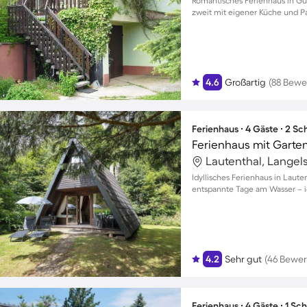
Romantisches Ferienhaus in G
zweit mit eigener Küche und P
4.6
Großartig
(88 Bewe
Ferienhaus ∙ 4 Gäste ∙ 2 S
Lautenthal, Langel
Idyllisches Ferienhaus in Laute
entspannte Tage am Wasser – id
4.2
Sehr gut
(46 Bewe
Ferienhaus ∙ 4 Gäste ∙ 1 Sc