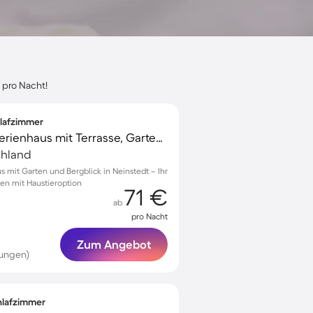
 pro Nacht!
hlafzimmer
Familienorientiertes Ferienhaus mit Terrasse, Garten und Grill | Bergblick | Hunde erlaubt
chland
s mit Garten und Bergblick in Neinstedt – Ihr
nen mit Haustieroption
71 €
ab
pro Nacht
Zum Angebot
tungen)
chlafzimmer