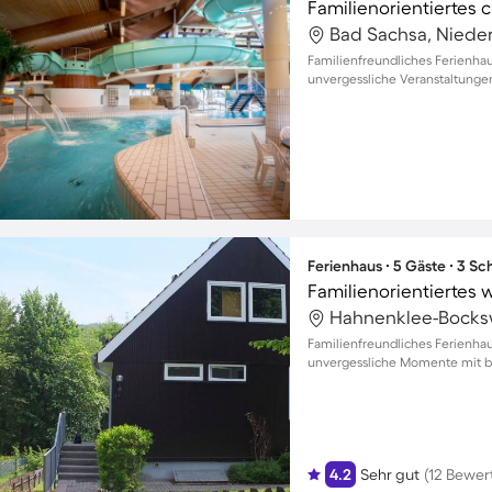
Bad Sachsa, Niede
Familienfreundliches Ferienhau
unvergessliche Veranstaltungen
Ferienhaus ∙ 5 Gäste ∙ 3 S
Hahnenklee-Bocksw
Familienfreundliches Ferienha
unvergessliche Momente mit bi
4.2
Sehr gut
(12 Bewer