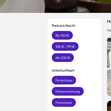
H
Preis pro Nacht
Ha
Bis 100 €
100 € - 199 €
Ab 200 €
Unterkunftsart
Ferienhaus
Ferienwohnung
Ferienpark