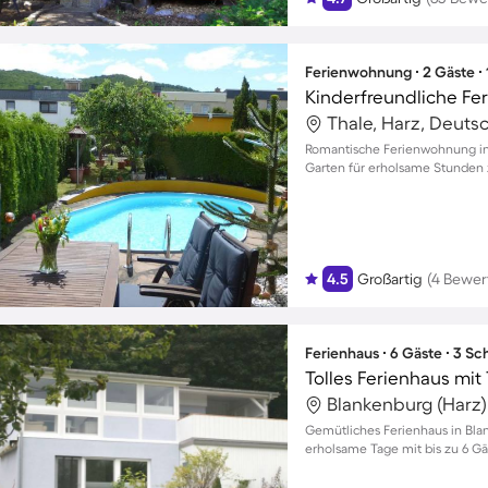
Ferienwohnung ∙ 2 Gäste ∙
Thale, Harz, Deuts
Romantische Ferienwohnung in
Garten für erholsame Stunden 
4.5
Großartig
(4 Bewer
Ferienhaus ∙ 6 Gäste ∙ 3 S
Blankenburg (Harz)
Gemütliches Ferienhaus in Bla
erholsame Tage mit bis zu 6 Gä