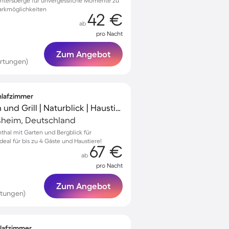
üntersberge für unvergessliche Momente zu
arkmöglichkeiten
42 €
ab
pro Nacht
Zum Angebot
rtungen)
chlafzimmer
Ferienhaus mit Garten und Grill | Naturblick | Haustiere erlaubt
sheim, Deutschland
nthal mit Garten und Bergblick für
eal für bis zu 4 Gäste und Haustiere!
67 €
ab
pro Nacht
Zum Angebot
rtungen)
hlafzimmer