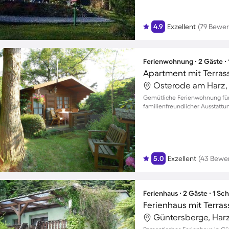
4.9
Exzellent
(79 Bewe
Ferienwohnung ∙ 2 Gäste ∙
Apartment mit Terrasse
Osterode am Harz,
Gemütliche Ferienwohnung für
familienfreundlicher Ausstattun
5.0
Exzellent
(43 Bewe
Ferienhaus ∙ 2 Gäste ∙ 1 Sc
Ferienhaus mit Terrass
Güntersberge, Har