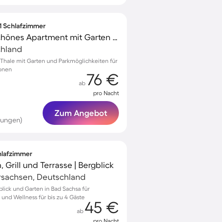
 1 Schlafzimmer
Kinderfreundliches schönes Apartment mit Garten und Grill
chland
hale mit Garten und Parkmöglichkeiten für
sonen
76 €
ab
pro Nacht
Zum Angebot
tungen)
chlafzimmer
 Grill und Terrasse | Bergblick
rsachsen, Deutschland
blick und Garten in Bad Sachsa für
und Wellness für bis zu 4 Gäste
45 €
ab
pro Nacht