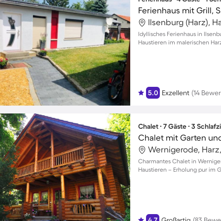
Ferienhaus mit Grill, 
Ilsenburg (Harz), 
Idyllisches Ferienhaus in Ilsen
Haustieren im malerischen Har
5.0
Exzellent
(14 Bewe
Chalet ∙ 7 Gäste ∙ 3 Schlaf
Chalet mit Garten und 
Wernigerode, Harz
Charmantes Chalet in Werniger
Haustieren – Erholung pur im 
4.7
Großartig
(83 Bewe