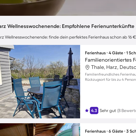
arz Wellnesswochenende: Empfohlene Ferienunterkünfte
rz Wellnesswochenende: finde dein perfektes Ferienhaus schon ab 16 €
Ferienhaus ∙ 4 Gäste ∙ 1 Sc
Thale, Harz, Deuts
Familienfreundliches Ferienhau
Rückzugsort für bis zu 4 Perso
4.3
Sehr gut
(8 Bewer
Ferienhaus ∙ 6 Gäste ∙ 3 S