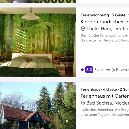
Ferienwohnung ∙ 3 Gäste ∙
Thale, Harz, Deuts
Gemütliche Ferienwohnung in T
die ganze Familie bis zu 3 Per
5.0
Exzellent
(4 Bewer
Ferienhaus ∙ 4 Gäste ∙ 2 S
Ferienhaus mit Garten,
Bad Sachsa, Niede
Idyllisches Ferienhaus mit Berg
erholsame Tage mit Haustieren 