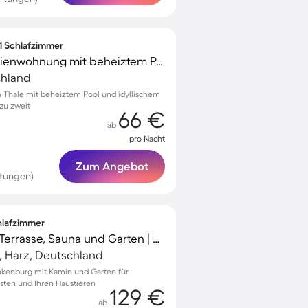
 1 Schlafzimmer
Kinderfreundliche Ferienwohnung mit beheiztem Pool, Grill und Garten | Gartenblick
chland
 Thale mit beheiztem Pool und idyllischem
zu zweit
66 €
ab
pro Nacht
Zum Angebot
tungen)
chlafzimmer
Tolles Ferienhaus mit Terrasse, Sauna und Garten | Haustierfreundlich
, Harz, Deutschland
nkenburg mit Kamin und Garten für
sten und Ihren Haustieren
129 €
ab