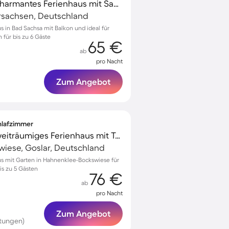
Familienorientiertes charmantes Ferienhaus mit Sauna
rsachsen, Deutschland
s in Bad Sachsa mit Balkon und ideal für
 für bis zu 6 Gäste
65 €
ab
pro Nacht
Zum Angebot
chlafzimmer
Familienorientiertes weiträumiges Ferienhaus mit Terrasse und Garten | Haustierfreundlich
iese, Goslar, Deutschland
us mit Garten in Hahnenklee-Bockswiese für
s zu 5 Gästen
76 €
ab
pro Nacht
Zum Angebot
tungen)