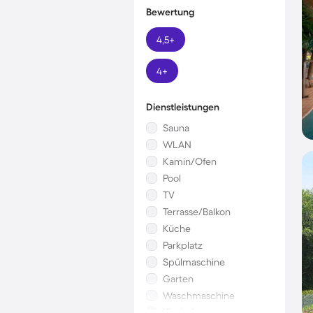
Bewertung
4,5+
4+
Dienstleistungen
Sauna
WLAN
Kamin/Ofen
Pool
TV
Terrasse/Balkon
Küche
Parkplatz
Spülmaschine
Garten
Waschmaschine
Kinderbett