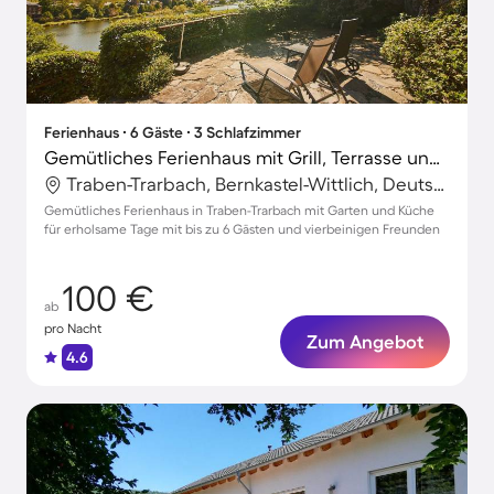
Ferienhaus ∙ 6 Gäste ∙ 3 Schlafzimmer
Gemütliches Ferienhaus mit Grill, Terrasse und Garten | Haustiere erlaubt
Traben-Trarbach, Bernkastel-Wittlich, Deutschland
Gemütliches Ferienhaus in Traben-Trarbach mit Garten und Küche
für erholsame Tage mit bis zu 6 Gästen und vierbeinigen Freunden
100 €
ab
pro Nacht
Zum Angebot
4.6