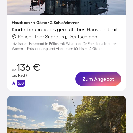
Hausboot ∙ 4 Gäste ∙ 2 Schlafzimmer
Kinderfreundliches gemütliches Hausboot mit Terrasse
Pölich, Trier-Saarburg, Deutschland
Idyllisches Hausboot in Pölich mit Whirlpool für Familien direkt am
Wasser – Entspannung und Abenteuer für bis zu 4 Gäste!
136 €
ab
pro Nacht
Zum Angebot
5.0