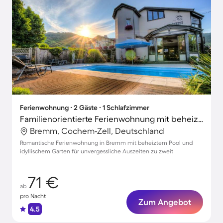
Ferienwohnung ∙ 2 Gäste ∙ 1 Schlafzimmer
Familienorientierte Ferienwohnung mit beheiztem Pool und Garten
Bremm, Cochem-Zell, Deutschland
Romantische Ferienwohnung in Bremm mit beheiztem Pool und
idyllischem Garten für unvergessliche Auszeiten zu zweit
71 €
ab
pro Nacht
Zum Angebot
4.5