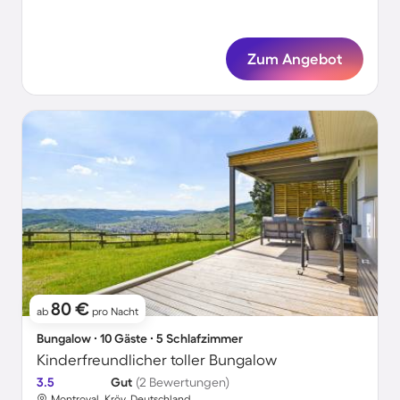
Zum Angebot
80 €
ab
pro Nacht
Bungalow ∙ 10 Gäste ∙ 5 Schlafzimmer
Kinderfreundlicher toller Bungalow
3.5
Gut
(2 Bewertungen)
Montroyal, Kröv, Deutschland