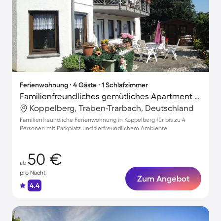
Ferienwohnung ∙ 4 Gäste ∙ 1 Schlafzimmer
Familienfreundliches gemütliches Apartment mit Grill und Terrasse | Haustiere sind willkommen
Koppelberg, Traben-Trarbach, Deutschland
Familienfreundliche Ferienwohnung in Koppelberg für bis zu 4
Personen mit Parkplatz und tierfreundlichem Ambiente
50 €
ab
pro Nacht
Zum Angebot
4.4