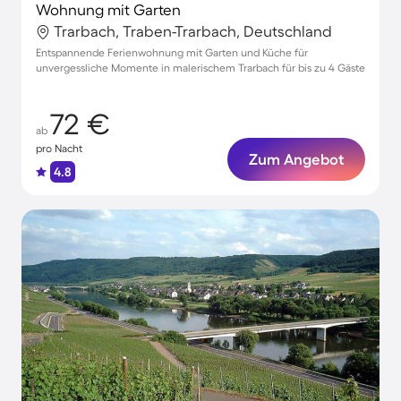
Wohnung mit Garten
Trarbach, Traben-Trarbach, Deutschland
Entspannende Ferienwohnung mit Garten und Küche für
unvergessliche Momente in malerischem Trarbach für bis zu 4 Gäste
72 €
ab
pro Nacht
Zum Angebot
4.8