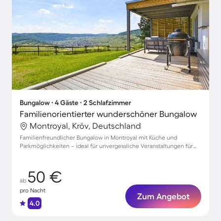
Bungalow ∙ 4 Gäste ∙ 2 Schlafzimmer
Familienorientierter wunderschöner Bungalow
Montroyal, Kröv, Deutschland
Familienfreundlicher Bungalow in Montroyal mit Küche und
Parkmöglichkeiten – ideal für unvergessliche Veranstaltungen für
bis zu 4 Gäste!
50 €
ab
pro Nacht
Zum Angebot
4.0