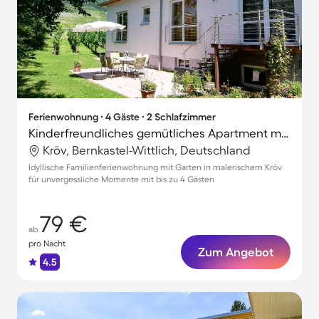
Ferienwohnung ∙ 4 Gäste ∙ 2 Schlafzimmer
Kinderfreundliches gemütliches Apartment mit Terrasse, Garten und Grill | Gartenblick
Kröv, Bernkastel-Wittlich, Deutschland
Idyllische Familienferienwohnung mit Garten in malerischem Kröv
für unvergessliche Momente mit bis zu 4 Gästen
79 €
ab
pro Nacht
Zum Angebot
4.5