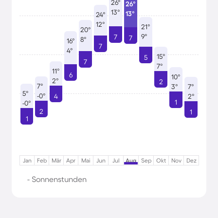
26°
26°
13°
13°
24°
12°
21°
20°
9°
7
7
8°
16°
7
4°
15°
5
7
7°
11°
6
10°
2°
2
7°
3°
7°
5°
-0°
4
2°
1
-0°
2
1
1
Jan
Feb
Mär
Apr
Mai
Jun
Jul
Aug
Sep
Okt
Nov
Dez
- Sonnenstunden