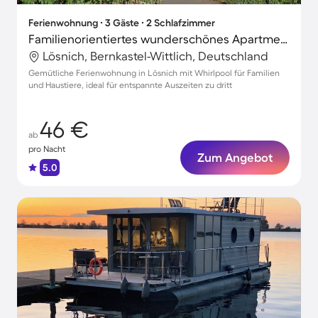
Ferienwohnung ∙ 3 Gäste ∙ 2 Schlafzimmer
Familienorientiertes wunderschönes Apartment mit Whirlpool | Haustiere erlaubt
Lösnich, Bernkastel-Wittlich, Deutschland
Gemütliche Ferienwohnung in Lösnich mit Whirlpool für Familien
und Haustiere, ideal für entspannte Auszeiten zu dritt
46 €
ab
pro Nacht
Zum Angebot
5.0