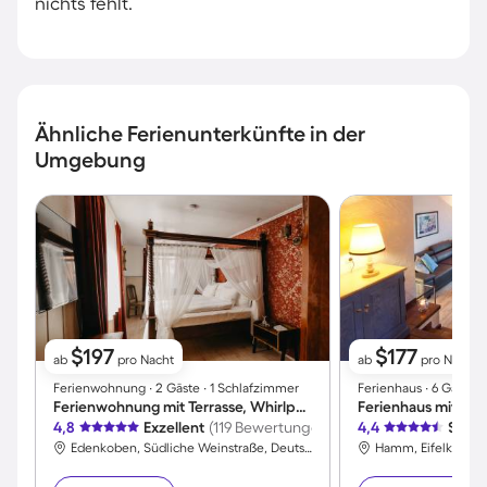
nichts fehlt.
Ähnliche Ferienunterkünfte in der
Umgebung
$197
$177
ab
pro Nacht
ab
pro Nacht
Ferienwohnung ∙ 2 Gäste ∙ 1 Schlafzimmer
Ferienhaus ∙ 6 Gäste 
Ferienwohnung mit Terrasse, Whirlpool und Grill
4,8
Exzellent
(119 Bewertungen)
4,4
Sehr 
Edenkoben, Südliche Weinstraße, Deutschland