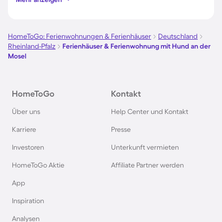
Ferienhäuser & Ferienwohnung mit Hund auf
Borkum
HomeToGo: Ferienwohnungen & Ferienhäuser
Deutschland
Rheinland-Pfalz
Ferienhäuser & Ferienwohnung mit Hund an der
Ferienhäuser & Ferienwohnung mit Hund auf
Mosel
Norderney
Ferienhäuser & Ferienwohnung mit Hund am
HomeToGo
Kontakt
Bodensee
Über uns
Help Center und Kontakt
Karriere
Presse
Ferienhäuser & Ferienwohnung mit Hund auf
Rügen
Investoren
Unterkunft vermieten
HomeToGo Aktie
Affiliate Partner werden
Ferienhäuser & Ferienwohnung mit Hund am
App
Gardasee
Inspiration
Ferienhäuser & Ferienwohnung mit Hund an der
Analysen