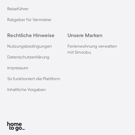
Nordsee
Reiseführer
Ferienhäuser & Ferienwohnung mit Hund in
Ratgeber für Vermieter
Kroatien
Rechtliche Hinweise
Unsere Marken
Ferienhäuser & Ferienwohnung mit Hund im
Nutzungsbedingungen
Ferienwohnung verwalten
Allgäu
mit Smoobu
Datenschutzerklärung
Ferienhäuser & Ferienwohnung mit Hund auf
Impressum
Fehmarn
So funktioniert die Plattform
Inhaltliche Vorgaben
Ferienhäuser & Ferienwohnung mit Hund in
Österreich
Ferienhäuser & Ferienwohnung mit Hund in
Kühlungsborn