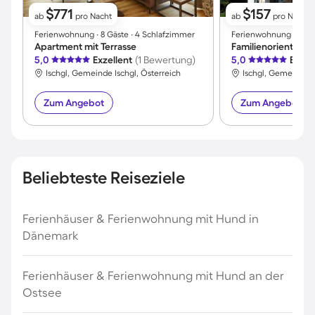
$771
$157
ab
pro Nacht
ab
pro Nacht
Ferienwohnung ∙ 8 Gäste ∙ 4 Schlafzimmer
Ferienwohnung ∙ 2 Gä
Apartment mit Terrasse
5,0
Exzellent
(1 Bewertung)
5,0
Exzel
Ischgl, Gemeinde Ischgl, Österreich
Ischgl, Gemeinde I
Zum Angebot
Zum Angebot
Beliebteste Reiseziele
Ferienhäuser & Ferienwohnung mit Hund in
Dänemark
Ferienhäuser & Ferienwohnung mit Hund an der
Ostsee