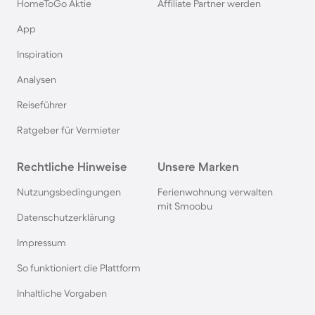
HomeToGo Aktie
Affiliate Partner werden
Ferienhäuser & Ferienwohnung mit Hund am
App
Gardasee
Inspiration
Analysen
Ferienhäuser & Ferienwohnung mit Hund an der
Nordsee
Reiseführer
Ratgeber für Vermieter
Ferienhäuser & Ferienwohnung mit Hund in
Kroatien
Rechtliche Hinweise
Unsere Marken
Nutzungsbedingungen
Ferienwohnung verwalten
Ferienhäuser & Ferienwohnung mit Hund im
mit Smoobu
Allgäu
Datenschutzerklärung
Impressum
Ferienhäuser & Ferienwohnung mit Hund auf
So funktioniert die Plattform
Fehmarn
Inhaltliche Vorgaben
Ferienhäuser & Ferienwohnung mit Hund in