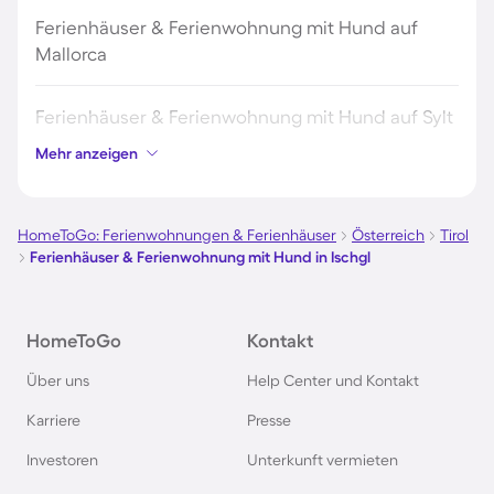
Ferienhäuser & Ferienwohnung mit Hund auf
Mallorca
Ferienhäuser & Ferienwohnung mit Hund auf Sylt
Mehr anzeigen
Ferienhäuser & Ferienwohnung mit Hund auf
Borkum
HomeToGo: Ferienwohnungen & Ferienhäuser
Österreich
Tirol
Ferienhäuser & Ferienwohnung mit Hund in Ischgl
Ferienhäuser & Ferienwohnung mit Hund auf
Norderney
HomeToGo
Kontakt
Ferienhäuser & Ferienwohnung mit Hund am
Über uns
Help Center und Kontakt
Bodensee
Karriere
Presse
Ferienhäuser & Ferienwohnung mit Hund auf
Investoren
Unterkunft vermieten
Rügen