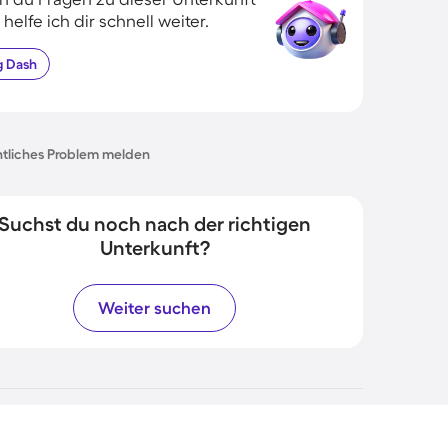
 helfe ich dir schnell weiter.
g
Dash
tliches Problem melden
Suchst du noch nach der richtigen
Unterkunft?
Weiter suchen