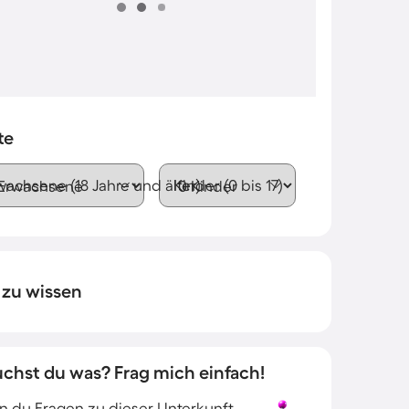
te
wachsene (18 Jahre und älter)
Kinder (0 bis 17)
 zu wissen
uchst du was? Frag mich einfach!
 du Fragen zu dieser Unterkunft