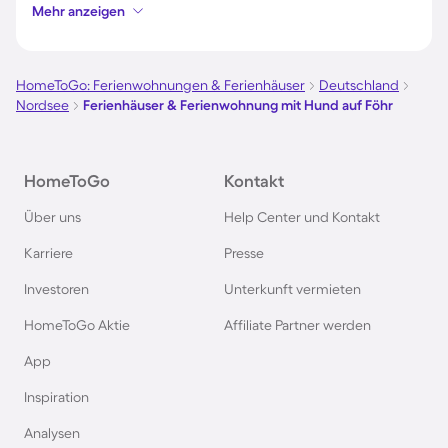
Mehr anzeigen
Ferienhäuser & Ferienwohnung mit Hund auf
Borkum
HomeToGo: Ferienwohnungen & Ferienhäuser
Deutschland
Nordsee
Ferienhäuser & Ferienwohnung mit Hund auf Föhr
Ferienhäuser & Ferienwohnung mit Hund auf
Norderney
HomeToGo
Kontakt
Ferienhäuser & Ferienwohnung mit Hund am
Über uns
Help Center und Kontakt
Bodensee
Karriere
Presse
Ferienhäuser & Ferienwohnung mit Hund auf
Investoren
Unterkunft vermieten
Rügen
HomeToGo Aktie
Affiliate Partner werden
Ferienhäuser & Ferienwohnung mit Hund am
App
Gardasee
Inspiration
Analysen
Ferienhäuser & Ferienwohnung mit Hund an der