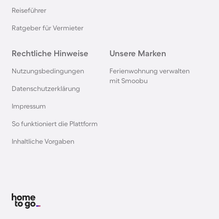
Nordsee
Reiseführer
Ratgeber für Vermieter
Ferienhäuser & Ferienwohnung mit Hund in
Kroatien
Rechtliche Hinweise
Unsere Marken
Nutzungsbedingungen
Ferienwohnung verwalten
Ferienhäuser & Ferienwohnung mit Hund im
mit Smoobu
Allgäu
Datenschutzerklärung
Impressum
Ferienhäuser & Ferienwohnung mit Hund auf
So funktioniert die Plattform
Fehmarn
Inhaltliche Vorgaben
Ferienhäuser & Ferienwohnung mit Hund in
Österreich
Ferienhäuser & Ferienwohnung mit Hund in
Kühlungsborn