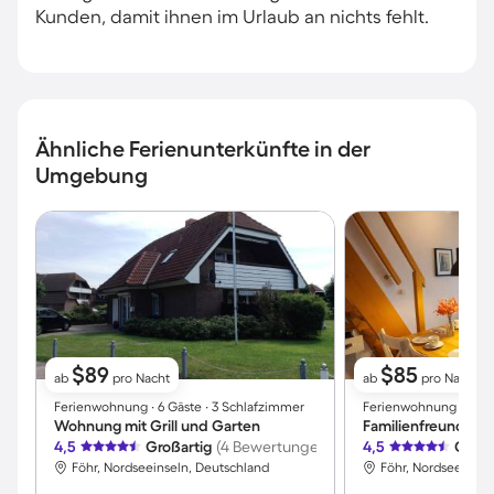
Kunden, damit ihnen im Urlaub an nichts fehlt.
Ähnliche Ferienunterkünfte in der
Umgebung
$89
$85
ab
pro Nacht
ab
pro Nacht
Ferienwohnung ∙ 6 Gäste ∙ 3 Schlafzimmer
Ferienwohnung ∙ 4 Gä
Wohnung mit Grill und Garten
4,5
Großartig
(4 Bewertungen)
4,5
Großa
Föhr, Nordseeinseln, Deutschland
Föhr, Nordseeinsel