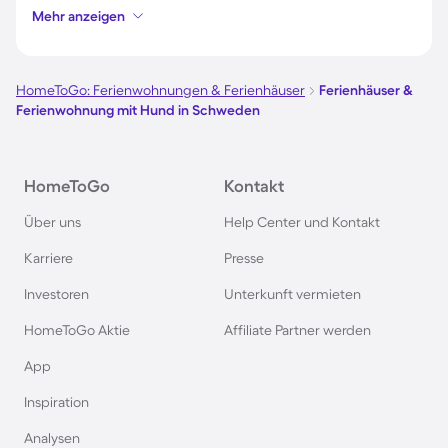
Mehr anzeigen
Ferienhäuser & Ferienwohnung mit Hund auf
Borkum
HomeToGo: Ferienwohnungen & Ferienhäuser
Ferienhäuser &
Ferienwohnung mit Hund in Schweden
Ferienhäuser & Ferienwohnung mit Hund auf
Norderney
HomeToGo
Kontakt
Ferienhäuser & Ferienwohnung mit Hund am
Über uns
Help Center und Kontakt
Bodensee
Karriere
Presse
Ferienhäuser & Ferienwohnung mit Hund auf
Investoren
Unterkunft vermieten
Rügen
HomeToGo Aktie
Affiliate Partner werden
Ferienhäuser & Ferienwohnung mit Hund am
App
Gardasee
Inspiration
Analysen
Ferienhäuser & Ferienwohnung mit Hund an der