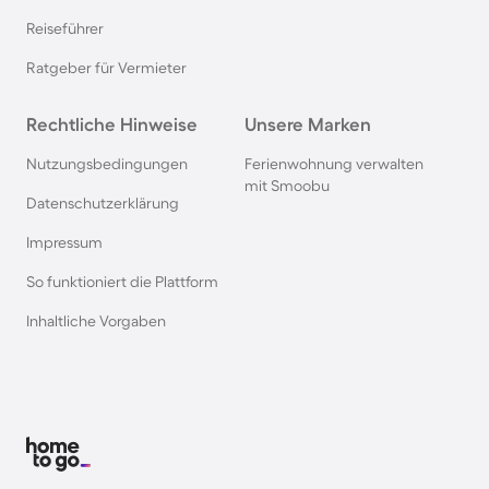
Nordsee
Reiseführer
Ratgeber für Vermieter
Ferienhäuser & Ferienwohnung mit Hund in
Kroatien
Rechtliche Hinweise
Unsere Marken
Nutzungsbedingungen
Ferienwohnung verwalten
Ferienhäuser & Ferienwohnung mit Hund im
mit Smoobu
Allgäu
Datenschutzerklärung
Impressum
Ferienhäuser & Ferienwohnung mit Hund auf
So funktioniert die Plattform
Fehmarn
Inhaltliche Vorgaben
Ferienhäuser & Ferienwohnung mit Hund in
Österreich
Ferienhäuser & Ferienwohnung mit Hund in
Kühlungsborn