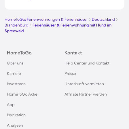
Ferienhäuser & Ferienwohnung mit Hund auf
Borkum
HomeToGo: Ferienwohnungen & Ferienhäuser
Deutschland
Brandenburg
Ferienhäuser & Ferienwohnung mit Hund im
Ferienhäuser & Ferienwohnung mit Hund auf
Spreewald
Norderney
Ferienhäuser & Ferienwohnung mit Hund am
HomeToGo
Kontakt
Bodensee
Über uns
Help Center und Kontakt
Karriere
Presse
Ferienhäuser & Ferienwohnung mit Hund auf
Rügen
Investoren
Unterkunft vermieten
HomeToGo Aktie
Affiliate Partner werden
Ferienhäuser & Ferienwohnung mit Hund am
App
Gardasee
Inspiration
Ferienhäuser & Ferienwohnung mit Hund an der
Analysen
Nordsee