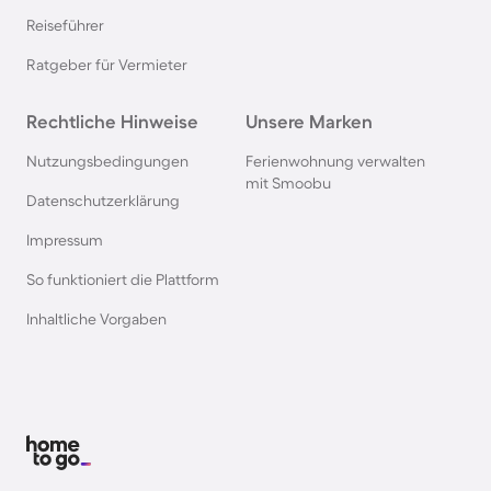
Reiseführer
Ferienhäuser & Ferienwohnung mit Hund in
Ratgeber für Vermieter
Kroatien
Rechtliche Hinweise
Unsere Marken
Ferienhäuser & Ferienwohnung mit Hund im
Nutzungsbedingungen
Ferienwohnung verwalten
Allgäu
mit Smoobu
Datenschutzerklärung
Ferienhäuser & Ferienwohnung mit Hund auf
Impressum
Fehmarn
So funktioniert die Plattform
Inhaltliche Vorgaben
Ferienhäuser & Ferienwohnung mit Hund in
Österreich
Ferienhäuser & Ferienwohnung mit Hund in
Kühlungsborn