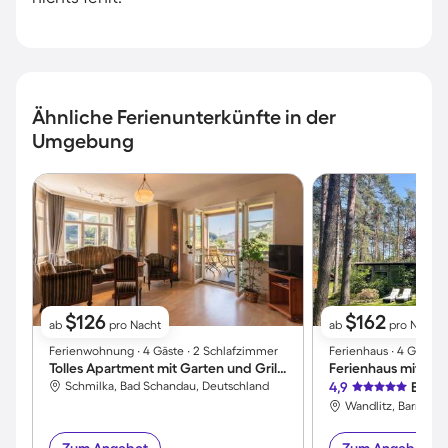
Ähnliche Ferienunterkünfte in der
Umgebung
$126
$162
ab
pro Nacht
ab
pro Nacht
Ferienwohnung ∙ 4 Gäste ∙ 2 Schlafzimmer
Ferienhaus ∙ 4 Gäste ∙
Tolles Apartment mit Garten und Grill | Bergblick | Hunde erlaubt
Schmilka, Bad Schandau, Deutschland
4,9
Exzel
Wandlitz, Barnim, 