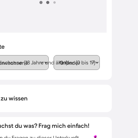
te
wachsene (18 Jahre und älter)
Kinder (0 bis 17)
 zu wissen
uchst du was? Frag mich einfach!
 du Fragen zu dieser Unterkunft