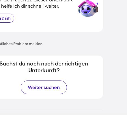
 helfe ich dir schnell weiter.
g
Dash
tliches Problem melden
Suchst du noch nach der richtigen
Unterkunft?
Weiter suchen