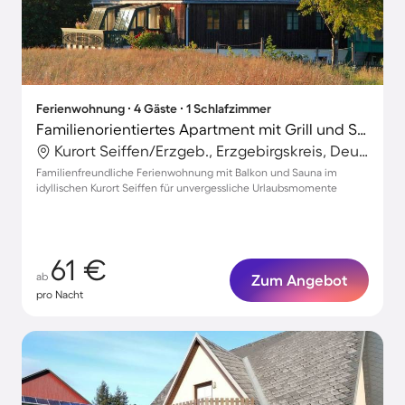
Ferienwohnung ∙ 4 Gäste ∙ 1 Schlafzimmer
Familienorientiertes Apartment mit Grill und Sauna | Gartenblick
Kurort Seiffen/Erzgeb., Erzgebirgskreis, Deutschland
Familienfreundliche Ferienwohnung mit Balkon und Sauna im
idyllischen Kurort Seiffen für unvergessliche Urlaubsmomente
61 €
ab
Zum Angebot
pro Nacht