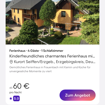
Ferienhaus ∙ 4 Gäste ∙ 1 Schlafzimmer
Kinderfreundliches charmantes Ferienhaus mit Grill
Kurort Seiffen/Erzgeb., Erzgebirgskreis, Deutschland
Gemütliches Ferienhaus in Frauenbach mit Kamin und Küche für
unvergessliche Momente zu viert
60 €
ab
pro Nacht
Zum Angebot
5.0