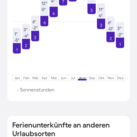
4°
7
12°
0°
11°
5
6
4°
6°
6
6°
3
-2°
3°
-0°
3°
1°
-2°
-4°
3
2
-5°
1
2
1
Jan
Feb
Mär
Apr
Mai
Jun
Jul
Aug
Sep
Okt
Nov
Dez
- Sonnenstunden
Ferienunterkünfte an anderen
Urlaubsorten