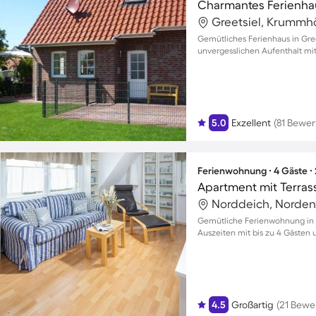
Greetsiel, Krummh
Gemütliches Ferienhaus in Gre
unvergesslichen Aufenthalt mit
5.0
Exzellent
(81 Bewe
Ferienwohnung ∙ 4 Gäste ∙
Apartment mit Terras
Norddeich, Norden
Gemütliche Ferienwohnung in 
Auszeiten mit bis zu 4 Gästen
4.5
Großartig
(21 Bewe