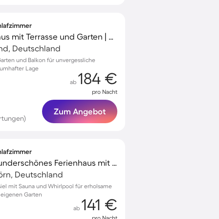
chlafzimmer
Großzügiges Ferienhaus mit Terrasse und Garten | Gartenblick | Strand in der Nähe | Ideal für Homeoffice
nd, Deutschland
arten und Balkon für unvergessliche
aumhafter Lage
184 €
ab
pro Nacht
Zum Angebot
rtungen)
chlafzimmer
Voll ausgestattetes wunderschönes Ferienhaus mit Garten, Terrasse und Sauna | Gartenblick
örn, Deutschland
tsiel mit Sauna und Whirlpool für erholsame
m eigenen Garten
141 €
ab
pro Nacht