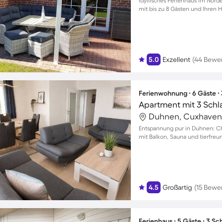
Idyllisches Ferienhaus im Nord
mit bis zu 8 Gästen und Ihren 
5.0
Exzellent
(44 Bewe
Ferienwohnung ∙ 6 Gäste ∙
Apartment mit 3 Schl
Duhnen, Cuxhaven
Entspannung pur in Duhnen: C
mit Balkon, Sauna und tierfre
4.5
Großartig
(15 Bewe
Ferienhaus ∙ 5 Gäste ∙ 3 S