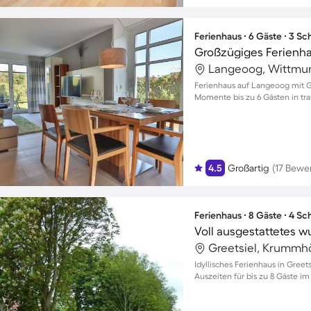
Ferienhaus ∙ 6 Gäste ∙ 3 S
Langeoog, Wittmu
Ferienhaus auf Langeoog mit G
Momente bis zu 6 Gästen in tr
4.5
Großartig
(17 Bewe
Ferienhaus ∙ 8 Gäste ∙ 4 S
Greetsiel, Krummh
Idyllisches Ferienhaus in Gree
Auszeiten für bis zu 8 Gäste i