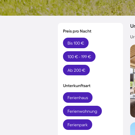
U
Preis pro Nacht
Ur
Bis 100 €
100 € - 199 €
Ab 200 €
Unterkunftsart
Ferienhaus
Ferienwohnung
Ferienpark