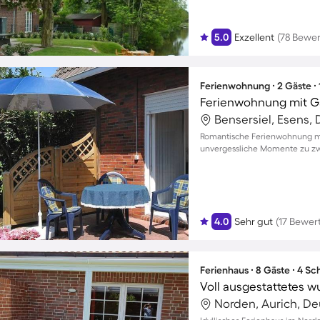
5.0
Exzellent
(78 Bewe
Ferienwohnung ∙ 2 Gäste ∙
Ferienwohnung mit G
Bensersiel, Esens,
Romantische Ferienwohnung mit
unvergessliche Momente zu zw
4.0
Sehr gut
(17 Bewer
Ferienhaus ∙ 8 Gäste ∙ 4 S
Norden, Aurich, D