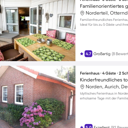
Norderteil, Ottern
Familienfreundliches Ferienhau
Ideal für bis zu 5 Gäste und ihr
4.7
Großartig
(8 Bewer
Ferienhaus ∙ 4 Gäste ∙ 2 S
Norden, Aurich, D
Idyllisches Ferienhaus in Nord
erholsame Tage mit der Familie
5.0
Exzellent
(92 Bewe