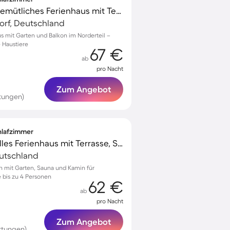
Familienorientiertes gemütliches Ferienhaus mit Terrasse, Garten und Grill | Nah am Strand | Haustierfreundlich
dorf, Deutschland
s mit Garten und Balkon im Norderteil –
e Haustiere
67 €
ab
pro Nacht
Zum Angebot
tungen)
chlafzimmer
Kinderfreundliches tolles Ferienhaus mit Terrasse, Sauna und Garten
eutschland
en mit Garten, Sauna und Kamin für
 bis zu 4 Personen
62 €
ab
pro Nacht
Zum Angebot
rtungen)