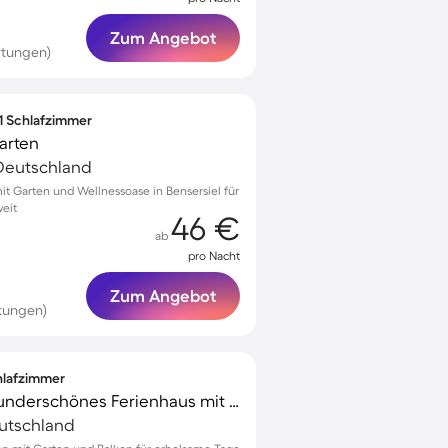
Zum Angebot
rtungen)
 1 Schlafzimmer
arten
 Deutschland
 Garten und Wellnessoase in Bensersiel für
eit
46 €
ab
pro Nacht
Zum Angebot
tungen)
chlafzimmer
Voll ausgestattetes wunderschönes Ferienhaus mit Garten und Terrasse | Gartenblick | Haustiere sind willkommen
eutschland