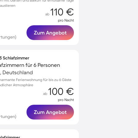
en mit Garten und Balkon für erholsame Tage
Haustieren
110 €
ab
pro Nacht
Zum Angebot
rtungen)
 3 Schlafzimmer
afzimmern für 6 Personen
, Deutschland
harmante Ferienwohnung für bis zu 6 Gäste
undlicher Atmosphäre
100 €
ab
pro Nacht
Zum Angebot
rtungen)
chlafzimmer