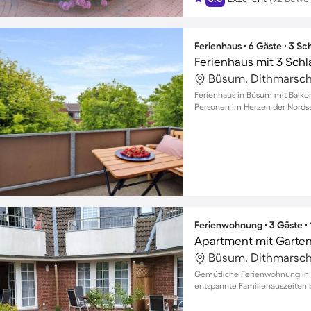
Ferienhaus ∙ 6 Gäste ∙ 3 S
Ferienhaus mit 3 Sch
Büsum, Dithmarsch
Ferienhaus in Büsum mit Balkon
Personen im Herzen der Nords
Ferienwohnung ∙ 3 Gäste ∙
Apartment mit Garten
Büsum, Dithmarsch
Gemütliche Ferienwohnung in 
entspannte Familienauszeiten 