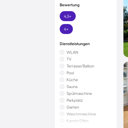
Bewertung
4,5+
4+
Dienstleistungen
WLAN
TV
Terrasse/Balkon
Pool
Küche
Sauna
Spülmaschine
Parkplatz
Garten
Waschmaschine
Kamin/Ofen
Kinderbett