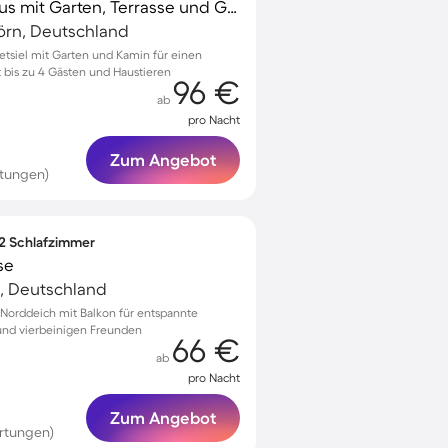
Charmantes Ferienhaus mit Garten, Terrasse und Grill | Gartenblick | Haustiere sind willkommen
örn, Deutschland
etsiel mit Garten und Kamin für einen
 bis zu 4 Gästen und Haustieren
96 €
ab
pro Nacht
Zum Angebot
rtungen)
 2 Schlafzimmer
se
, Deutschland
Norddeich mit Balkon für entspannte
 und vierbeinigen Freunden
66 €
ab
pro Nacht
Zum Angebot
rtungen)