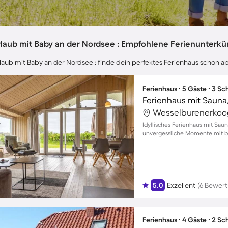
rlaub mit Baby an der Nordsee : Empfohlene Ferienunterkü
laub mit Baby an der Nordsee : finde dein perfektes Ferienhaus schon a
Ferienhaus ∙ 5 Gäste ∙ 3 S
Wesselburenerkoog
Idyllisches Ferienhaus mit Sau
unvergessliche Momente mit bi
5.0
Exzellent
(6 Bewer
Ferienhaus ∙ 4 Gäste ∙ 2 S