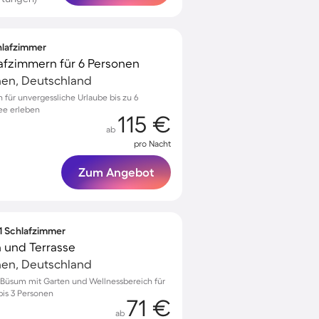
chlafzimmer
lafzimmern für 6 Personen
en, Deutschland
 für unvergessliche Urlaube bis zu 6
ee erleben
115 €
ab
pro Nacht
Zum Angebot
 1 Schlafzimmer
 und Terrasse
en, Deutschland
Büsum mit Garten und Wellnessbereich für
bis 3 Personen
71 €
ab