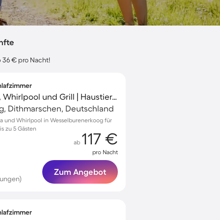
nfte
b 36 € pro Nacht!
chlafzimmer
Ferienhaus mit Sauna, Whirlpool und Grill | Haustiere erlaubt
, Dithmarschen, Deutschland
na und Whirlpool in Wesselburenerkoog für
s zu 5 Gästen
117 €
ab
pro Nacht
Zum Angebot
tungen)
chlafzimmer