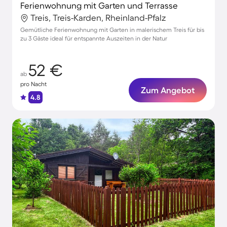
Ferienwohnung mit Garten und Terrasse
Treis, Treis-Karden, Rheinland-Pfalz
Gemütliche Ferienwohnung mit Garten in malerischem Treis für bis
zu 3 Gäste ideal für entspannte Auszeiten in der Natur
52 €
ab
pro Nacht
Zum Angebot
4.8