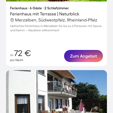
Ferienhaus ∙ 6 Gäste ∙ 2 Schlafzimmer
Ferienhaus mit Terrasse | Naturblick
Merzalben, Südwestpfalz, Rheinland-Pfalz
Idyllisches Ferienhaus in Merzalben für bis zu 6 Personen mit Sauna
und Kamin – Haustiere willkommen!
72 €
ab
Zum Angebot
pro Nacht