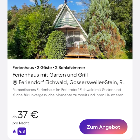
Ferienhaus ∙ 2 Gäste ∙ 2 Schlafzimmer
Ferienhaus mit Garten und Grill
Feriendorf Eichwald, Gossersweiler-Stein, Rheinland-Pfalz
Romantisches Ferienhaus im Feriendorf Eichwald mit Garten und
Küche für unvergessliche Momente zu zweit und Ihren Haustieren
37 €
ab
pro Nacht
Zum Angebot
4.8