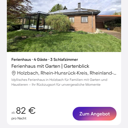
Ferienhaus ∙ 4 Gäste ∙ 3 Schlafzimmer
Ferienhaus mit Garten | Gartenblick
Holzbach, Rhein-Hunsrück-Kreis, Rheinland-Pfalz
Idyllisches Ferienhaus in Holzbach für Familien mit Garten und
Haustieren – Ihr Rückzugsort für unvergessliche Momente
82 €
ab
Zum Angebot
pro Nacht