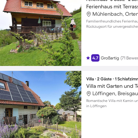
Ferienhaus mit Terrass
Mühlenbach, Orten
Familienfreundliches Ferienhau
Rückzugsort für unvergessliche
4.7
Großartig
(71 Bewe
Villa ∙ 2 Gäste ∙ 1 Schlafzi
Villa mit Garten und 
Romantische Villa mit Kamin un
in Löffingen