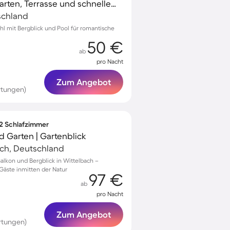
Ferienwohnung mit Garten, Terrasse und schnellem Internet | Bergblick
tschland
hl mit Bergblick und Pool für romantische
50 €
ab
pro Nacht
Zum Angebot
rtungen)
 2 Schlafzimmer
 Garten | Gartenblick
ach, Deutschland
alkon und Bergblick in Wittelbach –
Gäste inmitten der Natur
97 €
ab
pro Nacht
Zum Angebot
rtungen)