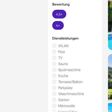
Bewertung
4,5+
4+
Dienstleistungen
WLAN
Pool
TV
Sauna
Spülmaschine
Küche
Terrasse/Balkon
Parkplatz
Waschmaschine
Garten
Mikrowelle
Kamin/Ofen