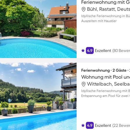
Bühl, Rastatt, Deu
Idyllische Ferienwohnung in Bü
Auszeiten mit Haustier
4.9
Exzellent
(80 Bewe
Ferienwohnung ∙ 2 Gäste ∙
Wohnung mit Pool und
Wittelbach, Seelb
Idyllische Ferienwohnung mit B
Entspannung am Pool für zwei 
4.9
Exzellent
(22 Bewe