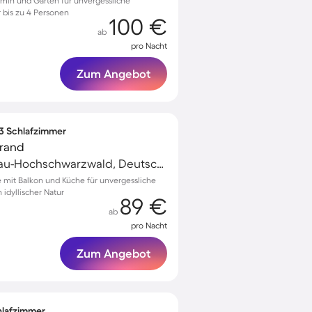
min und Garten für unvergessliche
 bis zu 4 Personen
100 €
ab
pro Nacht
Zum Angebot
 3 Schlafzimmer
rand
Schluchsee, Breisgau-Hochschwarzwald, Deutschland
mit Balkon und Küche für unvergessliche
idyllischer Natur
89 €
ab
pro Nacht
Zum Angebot
chlafzimmer