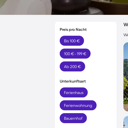
W
Preis pro Nacht
We
Bis 100 €
100 € - 199 €
Ab 200 €
Unterkunftsart
Ferienhaus
Ferienwohnung
Bauernhof