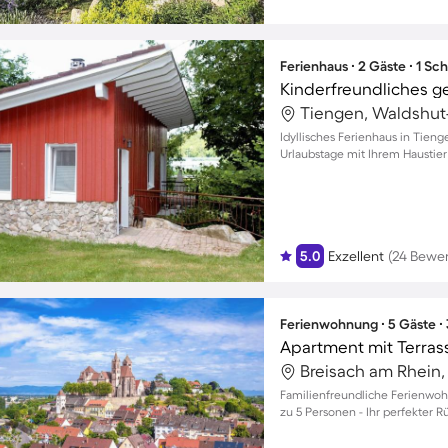
Ferienhaus ∙ 2 Gäste ∙ 1 Sc
Tiengen, Waldshut
Idyllisches Ferienhaus in Tien
Urlaubstage mit Ihrem Haustier
5.0
Exzellent
(24 Bewe
Ferienwohnung ∙ 5 Gäste ∙
Apartment mit Terras
Familienfreundliche Ferienwohn
zu 5 Personen - Ihr perfekter R