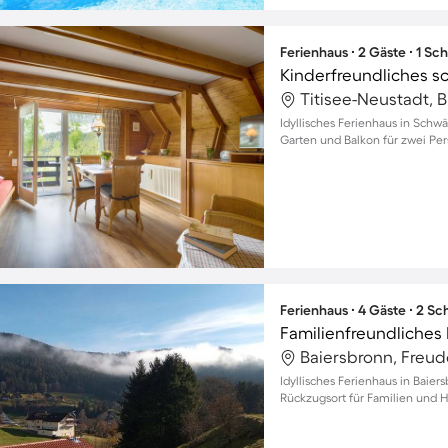
Ferienhaus ∙ 2 Gäste ∙ 1 Sc
Idyllisches Ferienhaus in Schw
Garten und Balkon für zwei Pe
Ferienhaus ∙ 4 Gäste ∙ 2 S
Baiersbronn, Freu
Idyllisches Ferienhaus in Baie
Rückzugsort für Familien und H