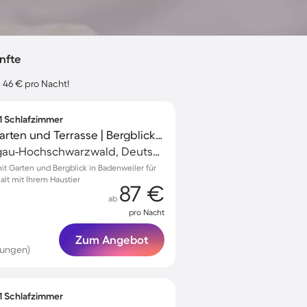
nfte
 46 € pro Nacht!
 1 Schlafzimmer
Ferienwohnung mit Garten und Terrasse | Bergblick | Perfekt für die Arbeit von Zuhause | Haustierfreundlich
Badenweiler, Breisgau-Hochschwarzwald, Deutschland
 Garten und Bergblick in Badenweiler für
lt mit Ihrem Haustier
87 €
ab
pro Nacht
Zum Angebot
tungen)
 1 Schlafzimmer