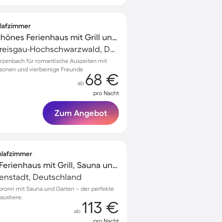
hlafzimmer
Kinderfreundliches schönes Ferienhaus mit Grill und Garten | Gartenblick | Haustiere erlaubt
Titisee-Neustadt, Breisgau-Hochschwarzwald, Deutschland
ärzenbach für romantische Auszeiten mit
rsonen und vierbeinige Freunde
68 €
ab
pro Nacht
Zum Angebot
chlafzimmer
Familienfreundliches Ferienhaus mit Grill, Sauna und Terrasse | Hunde erlaubt
denstadt, Deutschland
rsbronn mit Sauna und Garten – der perfekte
austiere.
113 €
ab
pro Nacht