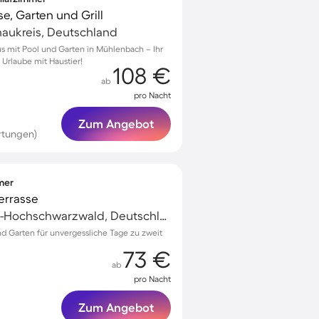
e, Garten und Grill
aukreis, Deutschland
s mit Pool und Garten in Mühlenbach – Ihr
 Urlaube mit Haustier!
108 €
ab
pro Nacht
Zum Angebot
rtungen)
mmer
Terrasse
Löffingen, Breisgau-Hochschwarzwald, Deutschland
d Garten für unvergessliche Tage zu zweit
73 €
ab
pro Nacht
Zum Angebot