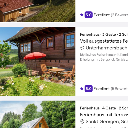
5.0
Exzellent
(2 Bewer
Ferienhaus ∙ 3 Gäste ∙ 2 S
Idyllisches Ferienhaus mit Kam
Erholung mit Bergblick für bis
5.0
Exzellent
(5 Bewer
Ferienhaus ∙ 4 Gäste ∙ 2 S
Ferienhaus mit Terrass