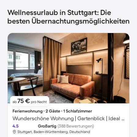
Wellnessurlaub in Stuttgart: Die
besten Übernachtungsmöglichkeiten
75 €
ab
pro Nacht
Ferienwohnung ∙ 2 Gäste ∙ 1 Schlafzimmer
Wunderschöne Wohnung | Gartenblick | Ideal für Homeoffice | Haustiere sind willkommen
4.5
Großartig
(388 Bewertungen)
Stuttgart, Baden-Württemberg, Deutschland