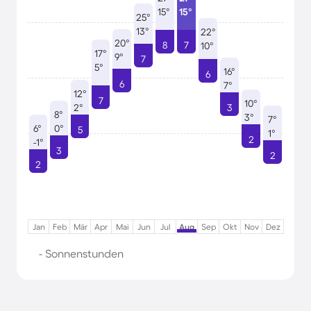
15°
15°
25°
13°
22°
20°
8
7
10°
17°
9°
7
5°
16°
6
6
7°
12°
7
10°
2°
3
8°
3°
7°
6°
0°
5
1°
2
-1°
3
2
2
Jan
Feb
Mär
Apr
Mai
Jun
Jul
Aug
Sep
Okt
Nov
Dez
- Sonnenstunden