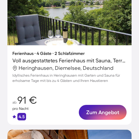
Ferienhaus ∙ 4 Gäste ∙ 2 Schlafzimmer
Voll ausgestattetes Ferienhaus mit Sauna, Terrasse und Grill | Haustierfreundlich
Heringhausen, Diemelsee, Deutschland
Idyllisches Ferienhaus in Heringhausen mit Garten und Sauna für
erholsame Tage mit bis zu 4 Gästen und Ihren Haustieren
91 €
ab
pro Nacht
Zum Angebot
4.5