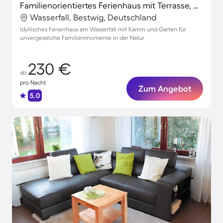
Familienorientiertes Ferienhaus mit Terrasse, Garten und schnellem Internet | Gartenblick
Wasserfall, Bestwig, Deutschland
Idyllisches Ferienhaus am Wasserfall mit Kamin und Garten für
unvergessliche Familienmomente in der Natur
230 €
ab
pro Nacht
Zum Angebot
5.0