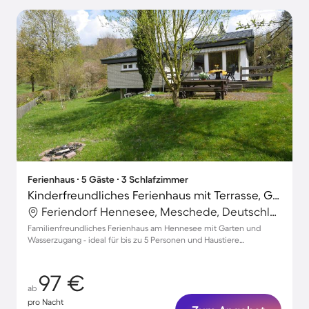
Ferienhaus ∙ 5 Gäste ∙ 3 Schlafzimmer
Kinderfreundliches Ferienhaus mit Terrasse, Garten und Grill | Naturblick | Haustiere sind willkommen
Feriendorf Hennesee, Meschede, Deutschland
Familienfreundliches Ferienhaus am Hennesee mit Garten und
Wasserzugang - ideal für bis zu 5 Personen und Haustiere
willkommen!
97 €
ab
pro Nacht