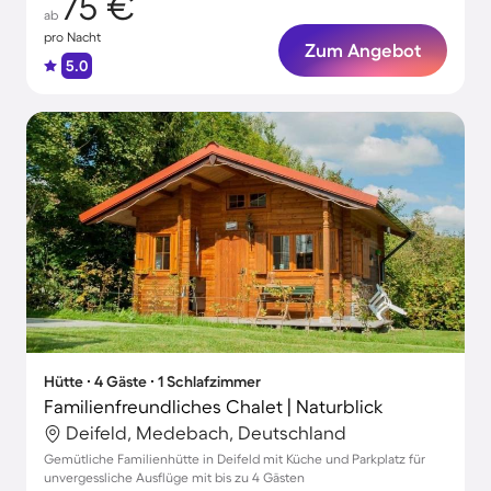
75 €
ab
pro Nacht
Zum Angebot
5.0
Hütte ∙ 4 Gäste ∙ 1 Schlafzimmer
Familienfreundliches Chalet | Naturblick
Deifeld, Medebach, Deutschland
Gemütliche Familienhütte in Deifeld mit Küche und Parkplatz für
unvergessliche Ausflüge mit bis zu 4 Gästen