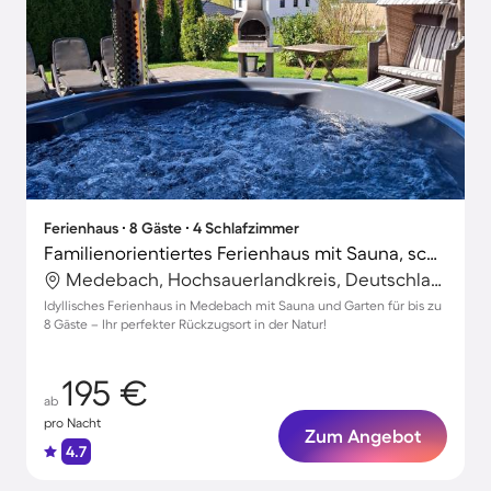
Ferienhaus ∙ 8 Gäste ∙ 4 Schlafzimmer
Familienorientiertes Ferienhaus mit Sauna, schnellem Internet und Grill | Gartenblick
Medebach, Hochsauerlandkreis, Deutschland
Idyllisches Ferienhaus in Medebach mit Sauna und Garten für bis zu
8 Gäste – Ihr perfekter Rückzugsort in der Natur!
195 €
ab
pro Nacht
Zum Angebot
4.7