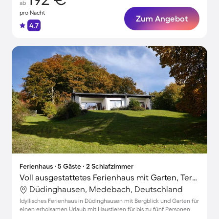
ab
pro Nacht
Zum Angebot
4.7
Ferienhaus ∙ 5 Gäste ∙ 2 Schlafzimmer
Voll ausgestattetes Ferienhaus mit Garten, Terrasse und Grill | Bergblick | Hunde erlaubt
Düdinghausen, Medebach, Deutschland
Idyllisches Ferienhaus in Düdinghausen mit Bergblick und Garten für
einen erholsamen Urlaub mit Haustieren für bis zu fünf Personen