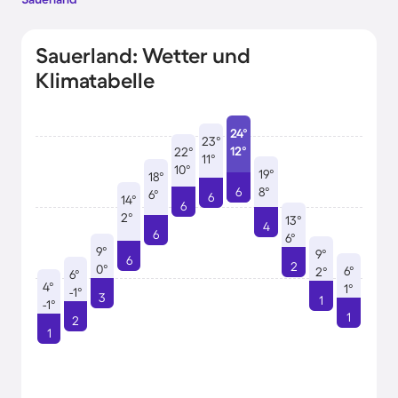
Sauerland: Wetter und
Klimatabelle
24°
23°
12°
22°
11°
10°
19°
18°
8°
6
6°
6
14°
6
2°
13°
4
6
6°
9°
9°
6
2
0°
6°
2°
6°
4°
1°
-1°
3
1
-1°
1
2
1