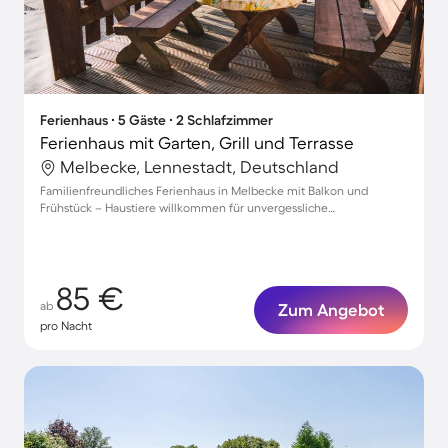
Ferienhaus ∙ 5 Gäste ∙ 2 Schlafzimmer
Ferienhaus mit Garten, Grill und Terrasse
Melbecke, Lennestadt, Deutschland
Familienfreundliches Ferienhaus in Melbecke mit Balkon und
Frühstück – Haustiere willkommen für unvergessliche
Urlaubsmomente!
85 €
ab
Zum Angebot
pro Nacht