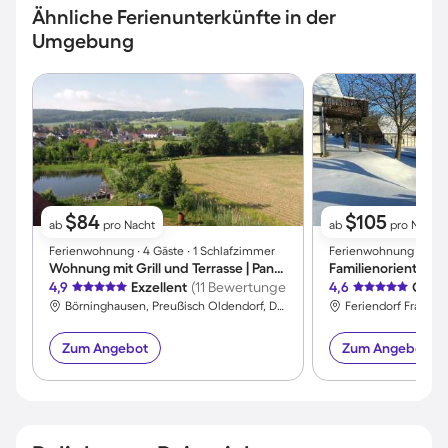
Ähnliche Ferienunterkünfte in der
Umgebung
$84
$105
ab
pro Nacht
ab
pro Nacht
Ferienwohnung ∙ 4 Gäste ∙ 1 Schlafzimmer
Ferienwohnung ∙ 4 Gä
Wohnung mit Grill und Terrasse | Panoramablick
4,9
Exzellent
(11 Bewertungen)
4,6
Großa
Börninghausen, Preußisch Oldendorf, Deutschland
Zum Angebot
Zum Angebot