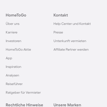
Bungalows in Grömitz
HomeToGo
Kontakt
Bungalows in Italien
Über uns
Help Center und Kontakt
Bungalows in Holland
Karriere
Presse
Investoren
Unterkunft vermieten
Bungalows an der Polnischen Ostsee
HomeToGo Aktie
Affiliate Partner werden
Bungalows in Deutschland
App
Inspiration
Bungalows in Kellenhusen
Analysen
Reiseführer
Bungalows in der Toskana
Ratgeber für Vermieter
Bungalows in Spanien
Rechtliche Hinweise
Unsere Marken