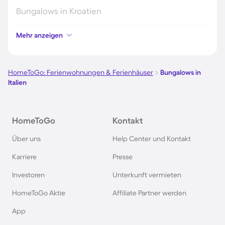
Bungalows in Kroatien
Mehr anzeigen
Bungalows auf Fehmarn
Bungalows auf Usedom
HomeToGo: Ferienwohnungen & Ferienhäuser
Bungalows in
Italien
Bungalows in Grömitz
HomeToGo
Kontakt
Bungalows in Holland
Über uns
Help Center und Kontakt
Bungalows an der Polnischen Ostsee
Karriere
Presse
Investoren
Unterkunft vermieten
Bungalows in Deutschland
HomeToGo Aktie
Affiliate Partner werden
Bungalows in Kellenhusen
App