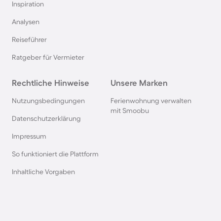
Inspiration
Bungalows in der Toskana
Analysen
Reiseführer
Bungalows in Spanien
Ratgeber für Vermieter
Bungalows in Renesse
Rechtliche Hinweise
Unsere Marken
Bungalows in Domburg
Nutzungsbedingungen
Ferienwohnung verwalten
mit Smoobu
Datenschutzerklärung
Bungalows in Frankreich
Impressum
So funktioniert die Plattform
Bungalows in Dahme
Inhaltliche Vorgaben
Bungalows in der Eifel
Bungalows in Südfrankreich