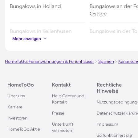
Bungalows in Holland
Bungalows an der P
Ostsee
Bungalows in Kellenhusen
Bungalows in der T
Mehr anzeigen
Bungalows in Renesse
Bungalows in Domb
HomeToGo: Ferienwohnungen & Ferienhäuser
Spanien
Kanarische
Bungalows in Dahme
Bungalows in der Eif
Bungalows auf Teneriffa
Bungalows im Sauer
HomeToGo
Kontakt
Rechtliche
Hinweise
Über uns
Help Center und
Bungalows auf Gran Canaria
Bungalows in Zoute
Kontakt
Nutzungsbedingung
Karriere
Presse
Datenschutzerklärun
Investoren
Bungalows in Julianadorp
Bungalows in Portug
Unterkunft
Impressum
HomeToGo Aktie
vermieten
So funktioniert die
Bungalows in Brandenburg
Bungalows am Ijsse