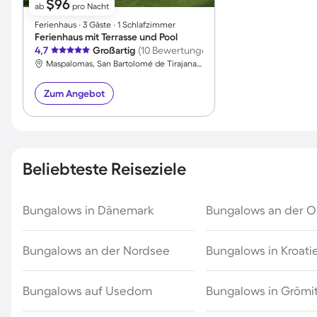
$96
ab
pro Nacht
Ferienhaus ∙ 3 Gäste ∙ 1 Schlafzimmer
Ferienhaus mit Terrasse und Pool
4,7
Großartig
(10 Bewertungen)
Maspalomas, San Bartolomé de Tirajana, Spanien
Zum Angebot
Beliebteste Reiseziele
Bungalows in Dänemark
Bungalows an der O
Bungalows an der Nordsee
Bungalows in Kroati
Bungalows auf Usedom
Bungalows in Grömi