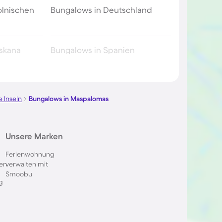
olnischen
Bungalows in Deutschland
oskana
Bungalows in Spanien
urg
Bungalows in Frankreich
 Inseln
Bungalows in Maspalomas
el
Bungalows in Südfrankreich
land
Bungalows in Callantsoog
Unsere Marken
Ferienwohnung
lande
Bungalows in Belgien
en
verwalten mit
Smoobu
g
al
Bungalows in Oostkapelle
lmeer
Bungalows in Polen