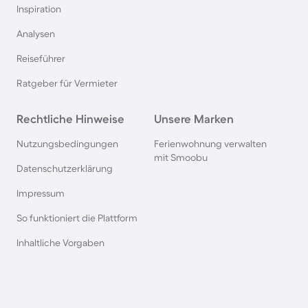
Inspiration
Bungalows in Kellenhusen
Analysen
Reiseführer
Bungalows in der Toskana
Ratgeber für Vermieter
Bungalows in Spanien
Rechtliche Hinweise
Unsere Marken
Bungalows in Renesse
Nutzungsbedingungen
Ferienwohnung verwalten
mit Smoobu
Datenschutzerklärung
Bungalows in Domburg
Impressum
So funktioniert die Plattform
Bungalows in Frankreich
Inhaltliche Vorgaben
Bungalows in Dahme
Bungalows in der Eifel