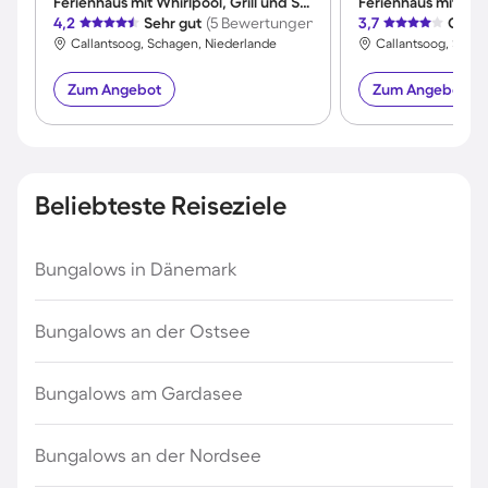
Ferienhaus mit Whirlpool, Grill und Sauna | Meerblick
4,2
Sehr gut
(5 Bewertungen)
3,7
Gut
(
Callantsoog, Schagen, Niederlande
Callantsoog, Scha
Zum Angebot
Zum Angebot
Beliebteste Reiseziele
Bungalows in Dänemark
Bungalows an der Ostsee
Bungalows am Gardasee
Bungalows an der Nordsee