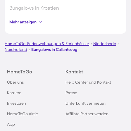
Bungalows in Kroatien
Mehr anzeigen
Bungalows auf Fehmarn
Bungalows auf Usedom
HomeToGo: Ferienwohnungen & Ferienhäuser
Niederlande
Nordholland
Bungalows in Callantsoog
Bungalows in Grömitz
HomeToGo
Kontakt
Bungalows in Italien
Über uns
Help Center und Kontakt
Bungalows in Holland
Karriere
Presse
Investoren
Unterkunft vermieten
Bungalows an der Polnischen Ostsee
HomeToGo Aktie
Affiliate Partner werden
Bungalows in Deutschland
App