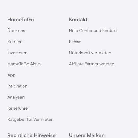
Bungalows in Grömitz
HomeToGo
Kontakt
Bungalows in Italien
Über uns
Help Center und Kontakt
Bungalows in Holland
Karriere
Presse
Investoren
Unterkunft vermieten
Bungalows an der Polnischen Ostsee
HomeToGo Aktie
Affiliate Partner werden
Bungalows in Deutschland
App
Inspiration
Bungalows in Kellenhusen
Analysen
Reiseführer
Bungalows in der Toskana
Ratgeber für Vermieter
Bungalows in Spanien
Rechtliche Hinweise
Unsere Marken