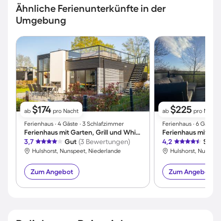
Ähnliche Ferienunterkünfte in der
Umgebung
$174
$225
ab
pro Nacht
ab
pro Nacht
Ferienhaus ∙ 4 Gäste ∙ 3 Schlafzimmer
Ferienhaus ∙ 6 Gäste 
Ferienhaus mit Garten, Grill und Whirlpool | Panoramablick
3,7
Gut
(3 Bewertungen)
4,2
Sehr 
Hulshorst, Nunspeet, Niederlande
Hulshorst, Nunspee
Zum Angebot
Zum Angebot